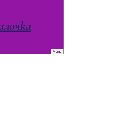
алочка
Меню