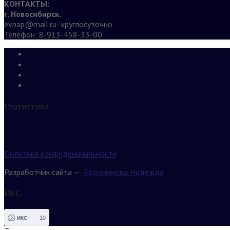
КОНТАКТЫ:
г. Новосибирск.
evnap@mail.ru- круглосуточно
Телефон: 8-913-458-33-00
Статистика
Политика конфиденциальности
Разработчик сайта —
Евдокимова Надежда
ИКС
10
ИКС