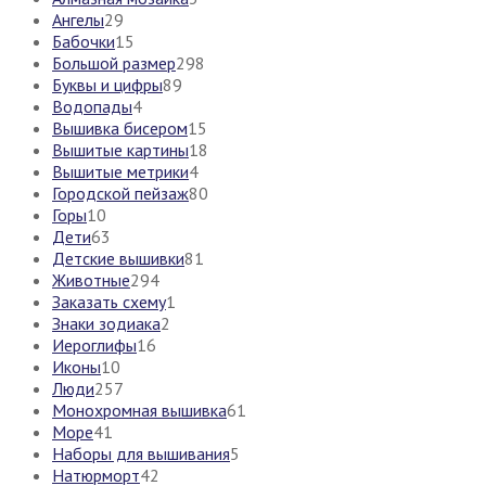
Ангелы
29
Бабочки
15
Большой размер
298
Буквы и цифры
89
Водопады
4
Вышивка бисером
15
Вышитые картины
18
Вышитые метрики
4
Городской пейзаж
80
Горы
10
Дети
63
Детские вышивки
81
Животные
294
Заказать схему
1
Знаки зодиака
2
Иероглифы
16
Иконы
10
Люди
257
Монохромная вышивка
61
Море
41
Наборы для вышивания
5
Натюрморт
42