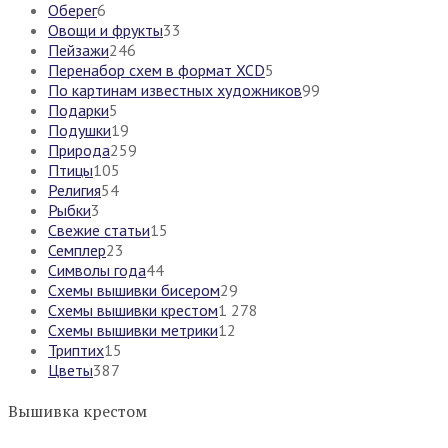
Оберег
6
Овощи и фрукты
33
Пейзажи
246
Перенабор схем в формат XCD
5
По картинам известных художников
99
Подарки
5
Подушки
19
Природа
259
Птицы
105
Религия
54
Рыбки
3
Свежие статьи
15
Семплер
23
Символы года
44
Схемы вышивки бисером
29
Схемы вышивки крестом
1 278
Схемы вышивки метрики
12
Триптих
15
Цветы
387
Вышивка крестом