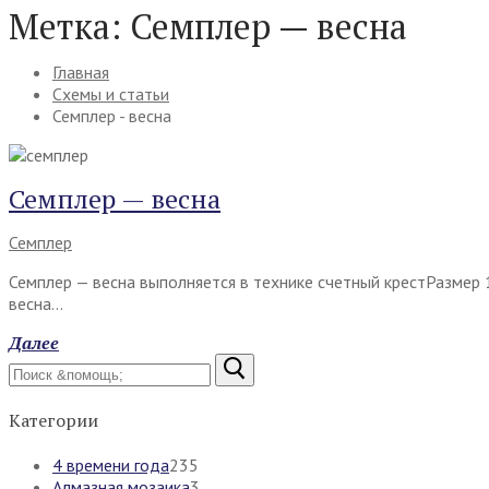
Метка:
Семплер — весна
Главная
Схемы и статьи
Семплер - весна
Семплер — весна
Семплер
Семплер — весна выполняется в технике счетный крестРазмер 
весна…
Далее
Найти:
Категории
4 времени года
235
Алмазная мозаика
3