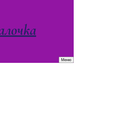
алочка
Меню