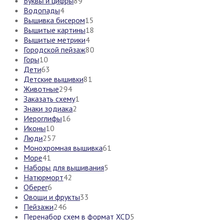
Буквы и цифры
89
Водопады
4
Вышивка бисером
15
Вышитые картины
18
Вышитые метрики
4
Городской пейзаж
80
Горы
10
Дети
63
Детские вышивки
81
Животные
294
Заказать схему
1
Знаки зодиака
2
Иероглифы
16
Иконы
10
Люди
257
Монохромная вышивка
61
Море
41
Наборы для вышивания
5
Натюрморт
42
Оберег
6
Овощи и фрукты
33
Пейзажи
246
Перенабор схем в формат XCD
5