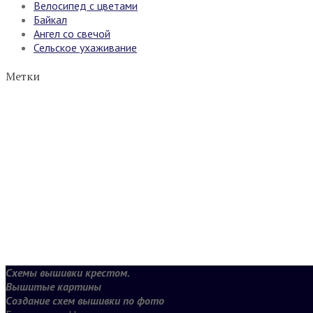
Велосипед с цветами
Байкал
Ангел со свечой
Сельское ухаживание
Метки
Схемы вышивки крестом.
Вышитые картины
Создание схем вышивки по фото