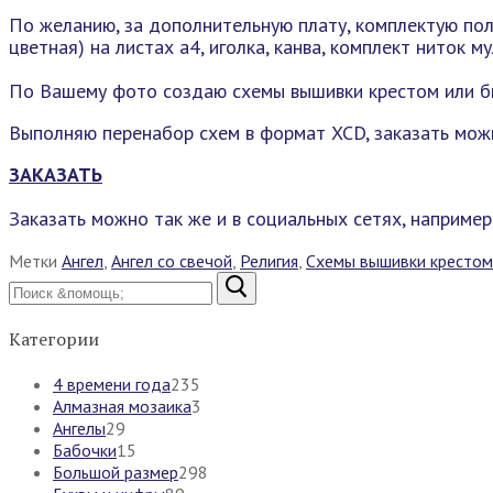
По желанию, за дополнительную плату, комплектую пол
цветная) на листах а4, иголка, канва, комплект ниток 
По Вашему фото создаю схемы вышивки крестом или б
Выполняю перенабор схем в формат XCD, заказать мож
ЗАКАЗАТЬ
Заказать можно так же и в социальных сетях, например
Метки
Ангел
,
Ангел со свечой
,
Религия
,
Схемы вышивки крестом
Найти:
Категории
4 времени года
235
Алмазная мозаика
3
Ангелы
29
Бабочки
15
Большой размер
298