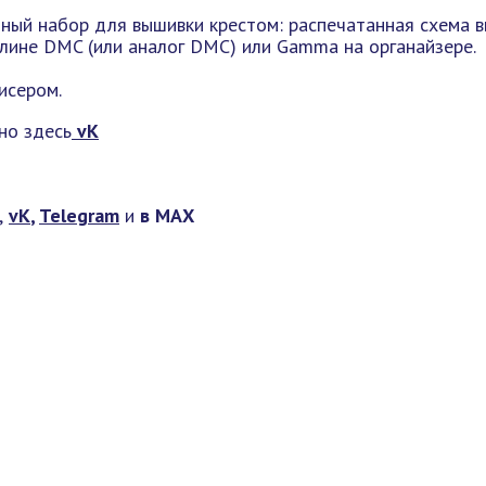
ный набор для вышивки крестом: распечатанная схема в
мулине DMC (или аналог DMC) или Gamma на органайзере.
исером.
но здесь
vK
,
vK
,
Telegram
и
в МАХ