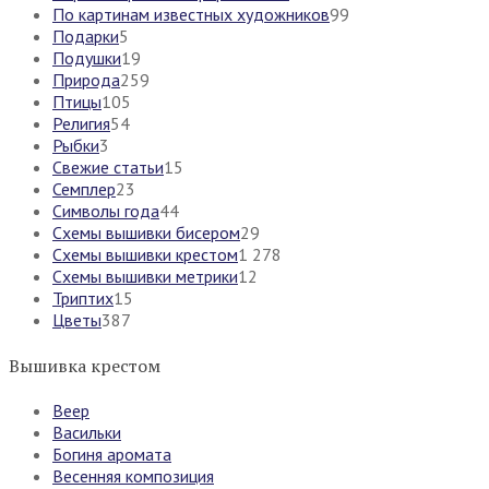
По картинам известных художников
99
Подарки
5
Подушки
19
Природа
259
Птицы
105
Религия
54
Рыбки
3
Свежие статьи
15
Семплер
23
Символы года
44
Схемы вышивки бисером
29
Схемы вышивки крестом
1 278
Схемы вышивки метрики
12
Триптих
15
Цветы
387
Вышивка крестом
Веер
Васильки
Богиня аромата
Весенняя композиция