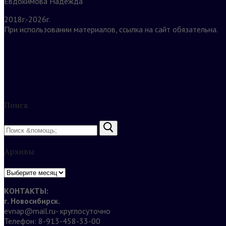
Евдокимова Надежда
2018г.-2026г.
При использовании материалов, ссылка на сайт обязательна.
Поиск
Найти:
Архивы
Архивы
КОНТАКТЫ:
г. Новосибирск.
evnap@mail.ru- круглосуточно
Телефон: 8-913-458-33-00