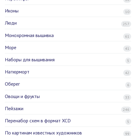
Иконы
10
Люди
257
Монохромная вышивка
61
Море
41
Наборы для вышивания
5
Натюрморт
42
Оберег
6
Овощи и фрукты
33
Пейзажи
246
Перенабор схем в формат XCD
5
По картинам известных художников
99