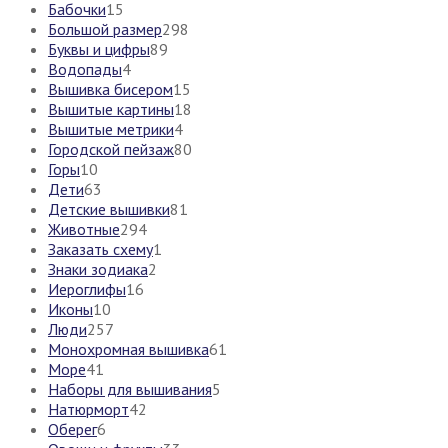
Бабочки
15
Большой размер
298
Буквы и цифры
89
Водопады
4
Вышивка бисером
15
Вышитые картины
18
Вышитые метрики
4
Городской пейзаж
80
Горы
10
Дети
63
Детские вышивки
81
Животные
294
Заказать схему
1
Знаки зодиака
2
Иероглифы
16
Иконы
10
Люди
257
Монохромная вышивка
61
Море
41
Наборы для вышивания
5
Натюрморт
42
Оберег
6