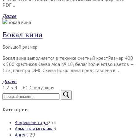
PDF…
Далее
Бокал вина
Большой размер
Бокал вина выполняется в технике счетный крестРазмер 400
х 500 крестиковКанва Aida № 18, белаяКоличество цветов —
122, палитра DMC Схема Бокал вина представлена в…
Далее
Пагинация
1
2
3
4
…
61
Следующая
записей
Найти:
Категории
4 времени года
235
Алмазная мозаика
3
Ангелы
29