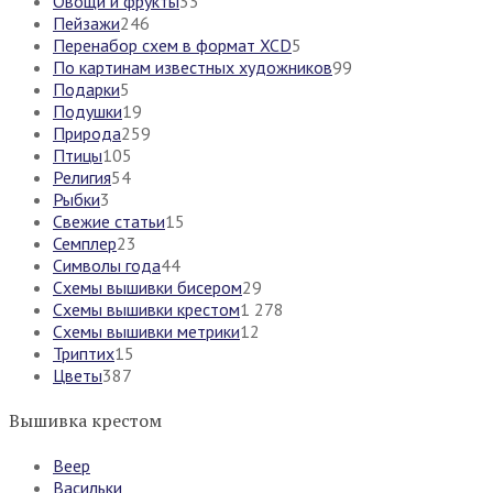
Овощи и фрукты
33
Пейзажи
246
Перенабор схем в формат XCD
5
По картинам известных художников
99
Подарки
5
Подушки
19
Природа
259
Птицы
105
Религия
54
Рыбки
3
Свежие статьи
15
Семплер
23
Символы года
44
Схемы вышивки бисером
29
Схемы вышивки крестом
1 278
Схемы вышивки метрики
12
Триптих
15
Цветы
387
Вышивка крестом
Веер
Васильки