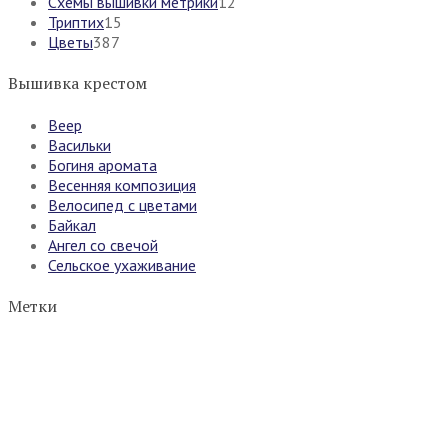
Схемы вышивки метрики
12
Триптих
15
Цветы
387
Вышивка крестом
Веер
Васильки
Богиня аромата
Весенняя композиция
Велосипед с цветами
Байкал
Ангел со свечой
Сельское ухаживание
Метки