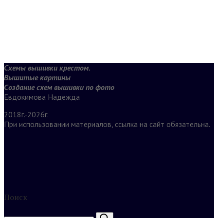
Схемы вышивки крестом.
Вышитые картины
Создание схем вышивки по фото
Евдокимова Надежда
2018г.-2026г.
При использовании материалов, ссылка на сайт обязательна.
Поиск
Найти: