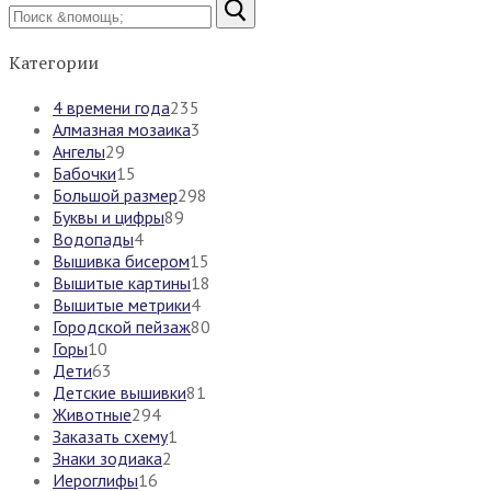
Найти:
Категории
4 времени года
235
Алмазная мозаика
3
Ангелы
29
Бабочки
15
Большой размер
298
Буквы и цифры
89
Водопады
4
Вышивка бисером
15
Вышитые картины
18
Вышитые метрики
4
Городской пейзаж
80
Горы
10
Дети
63
Детские вышивки
81
Животные
294
Заказать схему
1
Знаки зодиака
2
Иероглифы
16