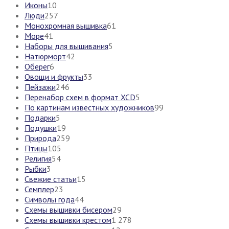
Иконы
10
Люди
257
Монохромная вышивка
61
Море
41
Наборы для вышивания
5
Натюрморт
42
Оберег
6
Овощи и фрукты
33
Пейзажи
246
Перенабор схем в формат XCD
5
По картинам известных художников
99
Подарки
5
Подушки
19
Природа
259
Птицы
105
Религия
54
Рыбки
3
Свежие статьи
15
Семплер
23
Символы года
44
Схемы вышивки бисером
29
Схемы вышивки крестом
1 278