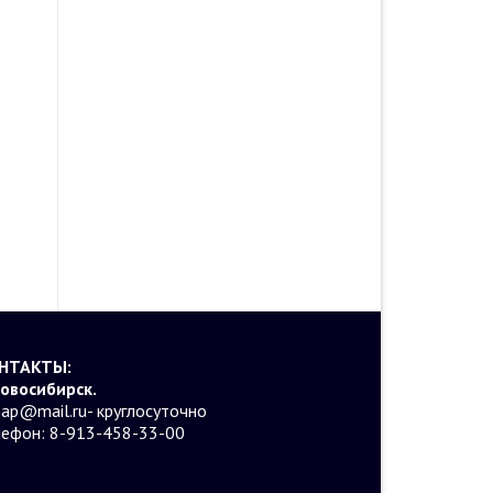
НТАКТЫ:
Новосибирск.
ap@mail.ru- круглосуточно
лефон: 8-913-458-33-00