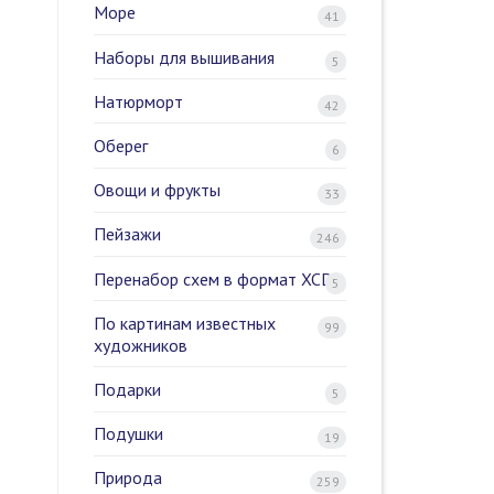
Море
41
Наборы для вышивания
5
Натюрморт
42
Оберег
6
Овощи и фрукты
33
Пейзажи
246
Перенабор схем в формат XCD
5
По картинам известных
99
художников
Подарки
5
Подушки
19
Природа
259