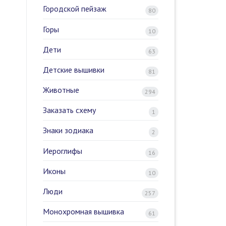
Городской пейзаж
80
Горы
10
Дети
63
Детские вышивки
81
Животные
294
Заказать схему
1
Знаки зодиака
2
Иероглифы
16
Иконы
10
Люди
257
Монохромная вышивка
61