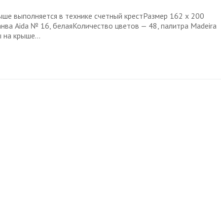
ыше выполняется в технике счетный крестРазмер 162 х 200
нва Aida № 16, белаяКоличество цветов — 48, палитра Madeira
ы на крыше…