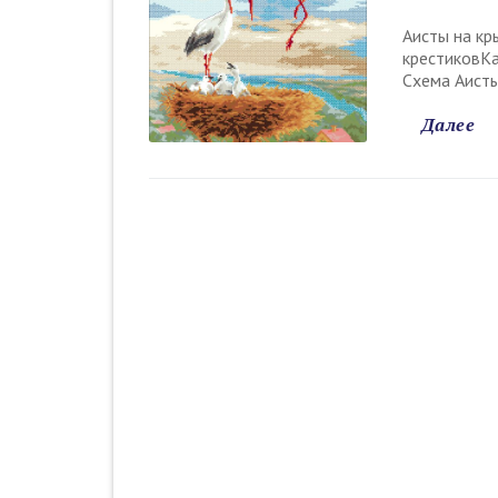
Аисты на кр
крестиковКа
Схема Аист
Далее