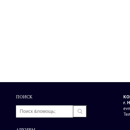
ПОИСК
КО
г. 
Найти:
evn
Те
АРХИВЫ