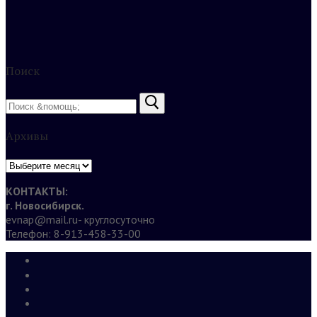
Поиск
Найти:
Архивы
Архивы
КОНТАКТЫ:
г. Новосибирск.
evnap@mail.ru- круглосуточно
Телефон: 8-913-458-33-00