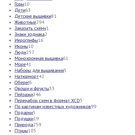
Горы
10
Дети
63
Детские вышивки
81
Животные
294
Заказать схему
1
Знаки зодиака
2
Иероглифы
16
Иконы
10
Люди
257
Монохромная вышивка
61
Море
41
Наборы для вышивания
5
Натюрморт
42
Оберег
6
Овощи и фрукты
33
Пейзажи
246
Перенабор схем в формат XCD
5
По картинам известных художников
99
Подарки
5
Подушки
19
Природа
259
Птицы
105