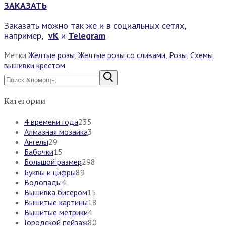
ЗАКАЗАТЬ
Заказать можно так же и в социальных сетях,
например,
vK
и
Telegram
Метки
Желтые розы
,
Желтые розы со сливами
,
Розы
,
Схемы
вышивки крестом
Найти:
Категории
4 времени года
235
Алмазная мозаика
3
Ангелы
29
Бабочки
15
Большой размер
298
Буквы и цифры
89
Водопады
4
Вышивка бисером
15
Вышитые картины
18
Вышитые метрики
4
Городской пейзаж
80