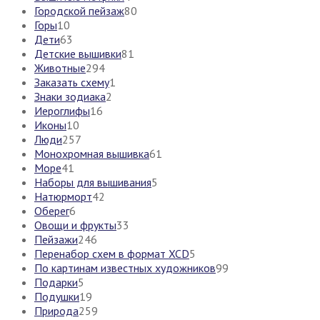
Городской пейзаж
80
Горы
10
Дети
63
Детские вышивки
81
Животные
294
Заказать схему
1
Знаки зодиака
2
Иероглифы
16
Иконы
10
Люди
257
Монохромная вышивка
61
Море
41
Наборы для вышивания
5
Натюрморт
42
Оберег
6
Овощи и фрукты
33
Пейзажи
246
Перенабор схем в формат XCD
5
По картинам известных художников
99
Подарки
5
Подушки
19
Природа
259