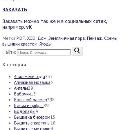
ЗАКАЗАТЬ
Заказать можно так же и в социальных сетях,
например,
vK
Метки
PDF
,
XCD
,
Дом
,
Земляничная пора
,
Пейзаж
,
Схемы
вышивки крестом
,
Ягоды
Найти:
Категории
4 времени года
235
Алмазная мозаика
3
Ангелы
29
Бабочки
15
Большой размер
298
Буквы и цифры
89
Водопады
4
Вышивка бисером
15
Вышитые картины
18
Вышитые метрики
4