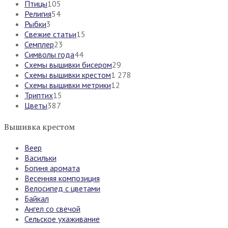
Птицы
105
Религия
54
Рыбки
3
Свежие статьи
15
Семплер
23
Символы года
44
Схемы вышивки бисером
29
Схемы вышивки крестом
1 278
Схемы вышивки метрики
12
Триптих
15
Цветы
387
Вышивка крестом
Веер
Васильки
Богиня аромата
Весенняя композиция
Велосипед с цветами
Байкал
Ангел со свечой
Сельское ухаживание