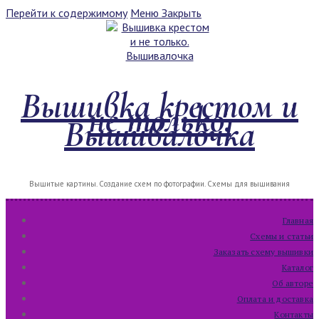
Перейти к содержимому
Меню
Закрыть
Вышивка крестом и
не только.
Вышивалочка
Вышитые картины. Создание схем по фотографии. Схемы для вышивания
Главная
Схемы и статьи
Заказать схему вышивки
Каталог
Об авторе
Оплата и доставка
Контакты