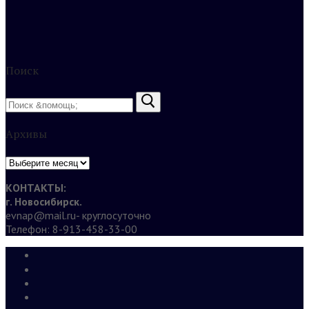
Поиск
Найти:
Архивы
Архивы
КОНТАКТЫ:
г. Новосибирск.
evnap@mail.ru- круглосуточно
Телефон: 8-913-458-33-00