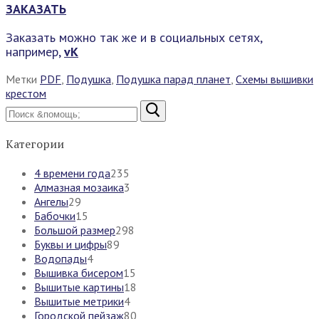
ЗАКАЗАТЬ
Заказать можно так же и в социальных сетях,
например,
vK
Метки
PDF
,
Подушка
,
Подушка парад планет
,
Схемы вышивки
крестом
Найти:
Категории
4 времени года
235
Алмазная мозаика
3
Ангелы
29
Бабочки
15
Большой размер
298
Буквы и цифры
89
Водопады
4
Вышивка бисером
15
Вышитые картины
18
Вышитые метрики
4
Городской пейзаж
80