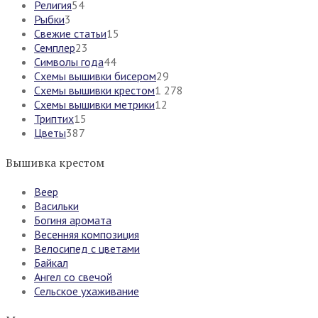
Религия
54
Рыбки
3
Свежие статьи
15
Семплер
23
Символы года
44
Схемы вышивки бисером
29
Схемы вышивки крестом
1 278
Схемы вышивки метрики
12
Триптих
15
Цветы
387
Вышивка крестом
Веер
Васильки
Богиня аромата
Весенняя композиция
Велосипед с цветами
Байкал
Ангел со свечой
Сельское ухаживание