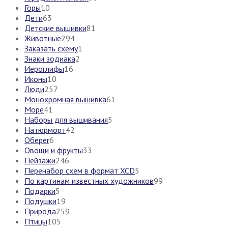
Горы
10
Дети
63
Детские вышивки
81
Животные
294
Заказать схему
1
Знаки зодиака
2
Иероглифы
16
Иконы
10
Люди
257
Монохромная вышивка
61
Море
41
Наборы для вышивания
5
Натюрморт
42
Оберег
6
Овощи и фрукты
33
Пейзажи
246
Перенабор схем в формат XCD
5
По картинам известных художников
99
Подарки
5
Подушки
19
Природа
259
Птицы
105