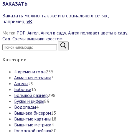
ЗАКАЗАТЬ
Заказать можно так же и в социальных сетях,
например,
vK
Метки
PDF
,
Ангел
,
Ангел в саду
,
Ангел поливает цветы в саду
,
Сад
,
Схемы вышивки крестом
Найти:
Категории
4 времени года
235
Алмазная мозаика
3
Ангелы
29
Бабочки
15
Большой размер
298
Буквы и цифры
89
Водопады
4
Вышивка бисером
15
Вышитые картины
18
Вышитые метрики
4
Городской пейзаж
80