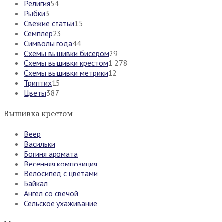
Религия
54
Рыбки
3
Свежие статьи
15
Семплер
23
Символы года
44
Схемы вышивки бисером
29
Схемы вышивки крестом
1 278
Схемы вышивки метрики
12
Триптих
15
Цветы
387
Вышивка крестом
Веер
Васильки
Богиня аромата
Весенняя композиция
Велосипед с цветами
Байкал
Ангел со свечой
Сельское ухаживание