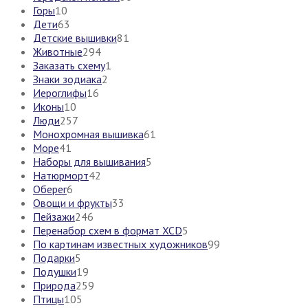
Горы
10
Дети
63
Детские вышивки
81
Животные
294
Заказать схему
1
Знаки зодиака
2
Иероглифы
16
Иконы
10
Люди
257
Монохромная вышивка
61
Море
41
Наборы для вышивания
5
Натюрморт
42
Оберег
6
Овощи и фрукты
33
Пейзажи
246
Перенабор схем в формат XCD
5
По картинам известных художников
99
Подарки
5
Подушки
19
Природа
259
Птицы
105