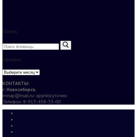
Поиск
Найти:
Архивы
Архивы
КОНТАКТЫ:
г. Новосибирск.
evnap@mail.ru- круглосуточно
Телефон: 8-913-458-33-00