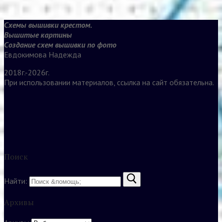
Схемы вышивки крестом.
Вышитые картины
Создание схем вышивки по фото
Евдокимова Надежда
2018г.-2026г.
При использовании материалов, ссылка на сайт обязательна.
Поиск
Найти:
Архивы