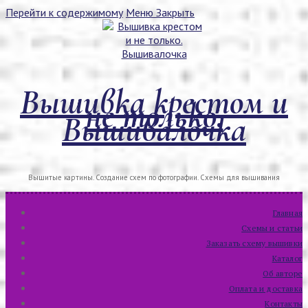
Перейти к содержимому
Меню
Закрыть
Вышивка крестом и
не только.
Вышивалочка
Вышитые картины. Создание схем по фотографии. Схемы для вышивания
Главная
Схемы и статьи
Заказать схему вышивки
Каталог
Об авторе
Оплата и доставка
Контакты