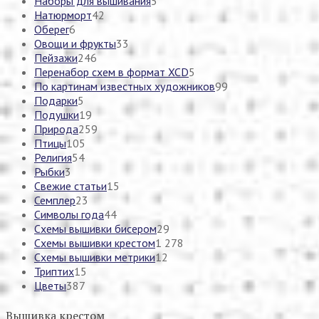
Наборы для вышивания
5
Натюрморт
42
Оберег
6
Овощи и фрукты
33
Пейзажи
246
Перенабор схем в формат XCD
5
По картинам известных художников
99
Подарки
5
Подушки
19
Природа
259
Птицы
105
Религия
54
Рыбки
3
Свежие статьи
15
Семплер
23
Символы года
44
Схемы вышивки бисером
29
Схемы вышивки крестом
1 278
Схемы вышивки метрики
12
Триптих
15
Цветы
387
Вышивка крестом