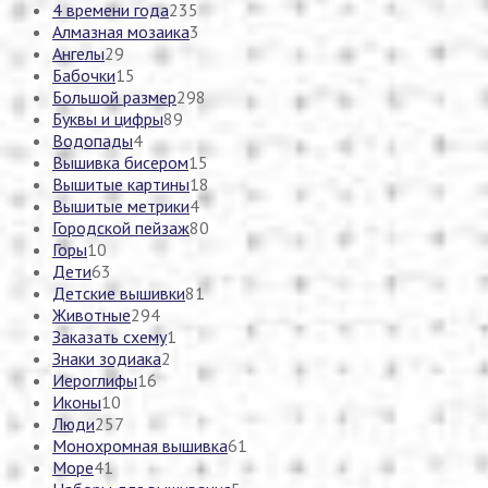
4 времени года
235
Алмазная мозаика
3
Ангелы
29
Бабочки
15
Большой размер
298
Буквы и цифры
89
Водопады
4
Вышивка бисером
15
Вышитые картины
18
Вышитые метрики
4
Городской пейзаж
80
Горы
10
Дети
63
Детские вышивки
81
Животные
294
Заказать схему
1
Знаки зодиака
2
Иероглифы
16
Иконы
10
Люди
257
Монохромная вышивка
61
Море
41