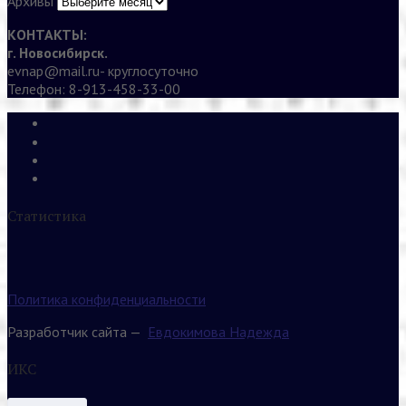
Архивы
КОНТАКТЫ:
г. Новосибирск.
evnap@mail.ru- круглосуточно
Телефон: 8-913-458-33-00
Статистика
Политика конфиденциальности
Разработчик сайта —
Евдокимова Надежда
ИКС