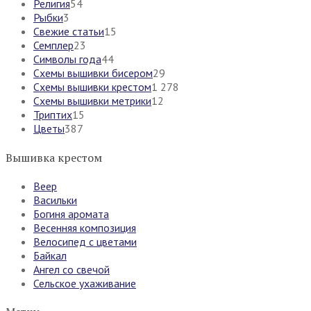
Религия
54
Рыбки
3
Свежие статьи
15
Семплер
23
Символы года
44
Схемы вышивки бисером
29
Схемы вышивки крестом
1 278
Схемы вышивки метрики
12
Триптих
15
Цветы
387
Вышивка крестом
Веер
Васильки
Богиня аромата
Весенняя композиция
Велосипед с цветами
Байкал
Ангел со свечой
Сельское ухаживание