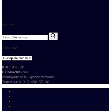
Поиск
Найти:
Архивы
Архивы
КОНТАКТЫ:
г. Новосибирск.
evnap@mail.ru- круглосуточно
Телефон: 8-913-458-33-00