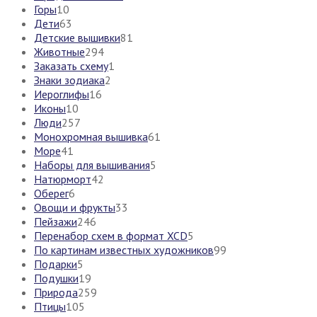
Горы
10
Дети
63
Детские вышивки
81
Животные
294
Заказать схему
1
Знаки зодиака
2
Иероглифы
16
Иконы
10
Люди
257
Монохромная вышивка
61
Море
41
Наборы для вышивания
5
Натюрморт
42
Оберег
6
Овощи и фрукты
33
Пейзажи
246
Перенабор схем в формат XCD
5
По картинам известных художников
99
Подарки
5
Подушки
19
Природа
259
Птицы
105