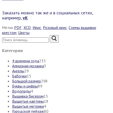
Заказать можно так же и в социальных сетях,
например,
vK
Метки
PDF
,
XCD
,
Ирис
,
Розовый ирис
,
Схемы вышивки
крестом
,
Цветы
Найти:
Категории
4 времени года
235
Алмазная мозаика
3
Ангелы
29
Бабочки
15
Большой размер
298
Буквы и цифры
89
Водопады
4
Вышивка бисером
15
Вышитые картины
18
Вышитые метрики
4
Городской пейзаж
80