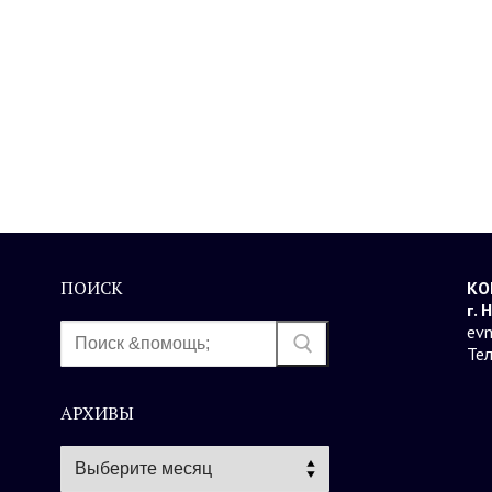
ПОИСК
КО
г. 
Найти:
evn
Те
АРХИВЫ
Архивы