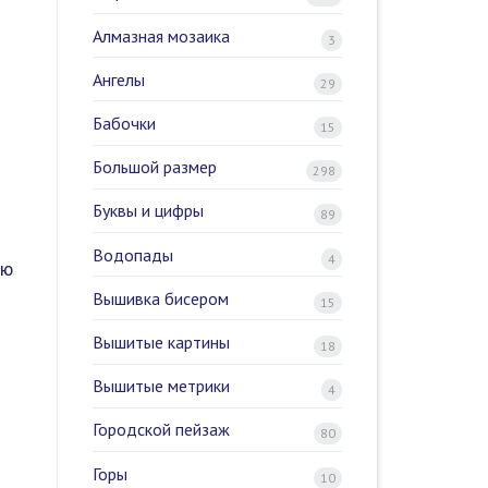
Алмазная мозаика
3
Ангелы
29
Бабочки
15
Большой размер
298
Буквы и цифры
89
Водопады
4
ую
Вышивка бисером
15
Вышитые картины
18
Вышитые метрики
4
Городской пейзаж
80
Горы
10