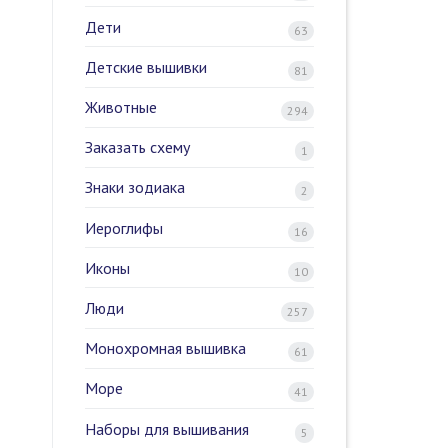
Дети
63
Детские вышивки
81
Животные
294
Заказать схему
1
Знаки зодиака
2
Иероглифы
16
Иконы
10
Люди
257
Монохромная вышивка
61
Море
41
Наборы для вышивания
5