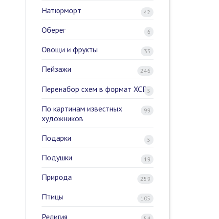
Натюрморт
42
Оберег
6
Овощи и фрукты
33
Пейзажи
246
Перенабор схем в формат XCD
5
По картинам известных
99
художников
Подарки
5
Подушки
19
Природа
259
Птицы
105
Религия
54