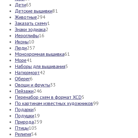
Дети
63
Детские вышивки
81
Животные
294
Заказать схему
1
Знаки зодиака
2
Иероглифы
16
Иконы
10
Люди
257
Монохромная вышивка
61
Море
41
Наборы для вышивания
5
Натюрморт
42
Оберег
6
Овощи и фрукты
33
Пейзажи
246
Перенабор схем в формат XCD
5
По картинам известных художников
99
Подарки
5
Подушки
19
Природа
259
Птицы
105
Религия
54