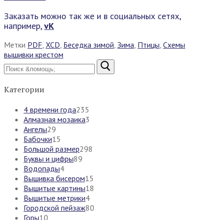
Заказать можно так же и в социальных сетях,
например,
vK
Метки
PDF
,
XCD
,
Беседка зимой
,
Зима
,
Птицы
,
Схемы
вышивки крестом
Найти:
Категории
4 времени года
235
Алмазная мозаика
3
Ангелы
29
Бабочки
15
Большой размер
298
Буквы и цифры
89
Водопады
4
Вышивка бисером
15
Вышитые картины
18
Вышитые метрики
4
Городской пейзаж
80
Горы
10