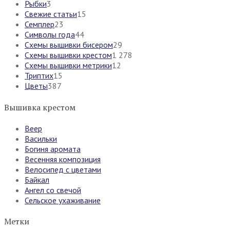
Рыбки
3
Свежие статьи
15
Семплер
23
Символы года
44
Схемы вышивки бисером
29
Схемы вышивки крестом
1 278
Схемы вышивки метрики
12
Триптих
15
Цветы
387
Вышивка крестом
Веер
Васильки
Богиня аромата
Весенняя композиция
Велосипед с цветами
Байкал
Ангел со свечой
Сельское ухаживание
Метки