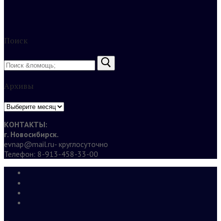
Поиск
Найти:
Архивы
Архивы
КОНТАКТЫ:
г. Новосибирск.
evnap@mail.ru- круглосуточно
Телефон: 8-913-458-33-00