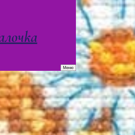
алочка
Меню