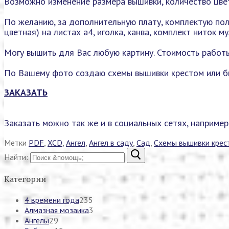
Возможно изменение размера вышивки, количество цвет
По желанию, за дополнительную плату, комплектую пол
цветная) на листах а4, иголка, канва, комплект ниток 
Могу вышить для Вас любую картину. Стоимость работы
По Вашему фото создаю схемы вышивки крестом или б
ЗАКАЗАТЬ
Заказать можно так же и в социальных сетях, например
Метки
PDF
,
XCD
,
Ангел
,
Ангел в саду
,
Сад
,
Схемы вышивки крес
Найти:
Категории
4 времени года
235
Алмазная мозаика
3
Ангелы
29