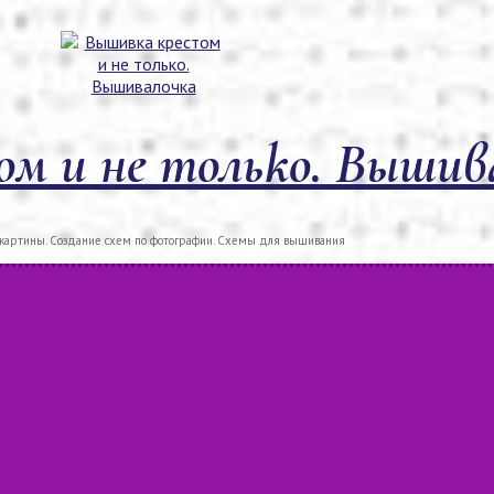
м и не только. Вышив
артины. Создание схем по фотографии. Схемы для вышивания