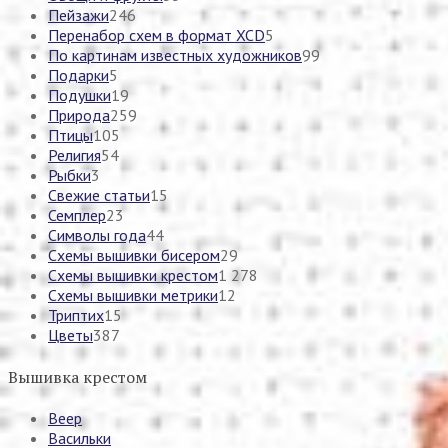
Пейзажи
246
Перенабор схем в формат XCD
5
По картинам известных художников
99
Подарки
5
Подушки
19
Природа
259
Птицы
105
Религия
54
Рыбки
3
Свежие статьи
15
Семплер
23
Символы года
44
Схемы вышивки бисером
29
Схемы вышивки крестом
1 278
Схемы вышивки метрики
12
Триптих
15
Цветы
387
Вышивка крестом
Веер
Васильки