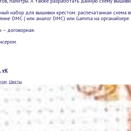
ов, палитры. А также разработать данную схему вышивк
ный набор для вышивки крестом: распечатанная схема в
мулине DMC ( или аналог DMC) или Gamma на органайзере.
 – договорная.
исером.
,
vK
том
,
Цветы