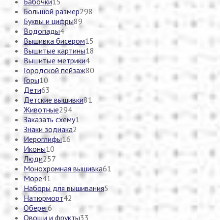
Бабочки
15
Большой размер
298
Буквы и цифры
89
Водопады
4
Вышивка бисером
15
Вышитые картины
18
Вышитые метрики
4
Городской пейзаж
80
Горы
10
Дети
63
Детские вышивки
81
Животные
294
Заказать схему
1
Знаки зодиака
2
Иероглифы
16
Иконы
10
Люди
257
Монохромная вышивка
61
Море
41
Наборы для вышивания
5
Натюрморт
42
Оберег
6
Овощи и фрукты
33