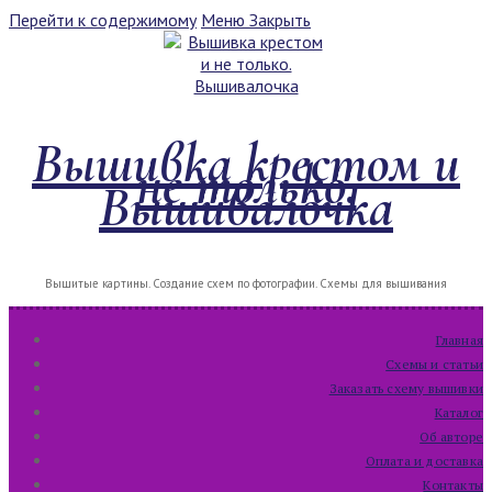
Перейти к содержимому
Меню
Закрыть
Вышивка крестом и
не только.
Вышивалочка
Вышитые картины. Создание схем по фотографии. Схемы для вышивания
Главная
Схемы и статьи
Заказать схему вышивки
Каталог
Об авторе
Оплата и доставка
Контакты