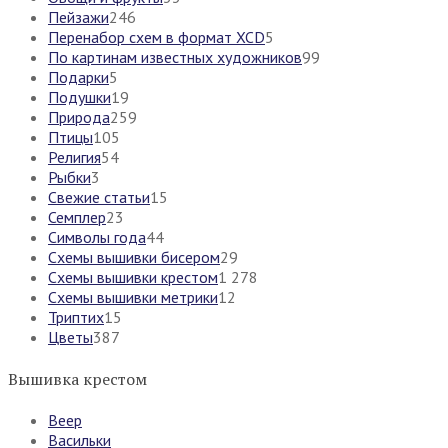
Пейзажи
246
Перенабор схем в формат XCD
5
По картинам известных художников
99
Подарки
5
Подушки
19
Природа
259
Птицы
105
Религия
54
Рыбки
3
Свежие статьи
15
Семплер
23
Символы года
44
Схемы вышивки бисером
29
Схемы вышивки крестом
1 278
Схемы вышивки метрики
12
Триптих
15
Цветы
387
Вышивка крестом
Веер
Васильки