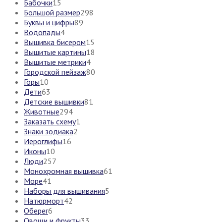
Бабочки
15
Большой размер
298
Буквы и цифры
89
Водопады
4
Вышивка бисером
15
Вышитые картины
18
Вышитые метрики
4
Городской пейзаж
80
Горы
10
Дети
63
Детские вышивки
81
Животные
294
Заказать схему
1
Знаки зодиака
2
Иероглифы
16
Иконы
10
Люди
257
Монохромная вышивка
61
Море
41
Наборы для вышивания
5
Натюрморт
42
Оберег
6
Овощи и фрукты
33