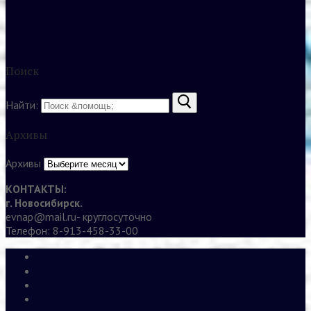
Поиск
Найти:
Архивы
Архивы
КОНТАКТЫ:
г. Новосибирск.
evnap@mail.ru- круглосуточно
Телефон: 8-913-458-33-00