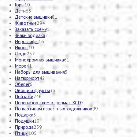
Горы
10
Дети
63
Детские вышивки
81
Животные
294
Заказать схему
1
Знаки зодиака
2
Иероглифы
16
Иконы
10
Люди
257
Монохромная вышивка
61
Море
41
Наборы для вышивания
5
Натюрморт
42
Оберег
6
Овощи и фрукты
33
Пейзажи
246
Перенабор схем в формат XCD
5
По картинам известных художников
99
Подарки
5
Подушки
19
Природа
259
Птицы
105