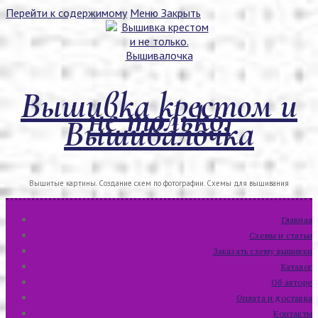
Перейти к содержимому
Меню
Закрыть
Вышивка крестом и
не только.
Вышивалочка
Вышитые картины. Создание схем по фотографии. Схемы для вышивания
Главная
Схемы и статьи
Заказать схему вышивки
Каталог
Об авторе
Оплата и доставка
Контакты