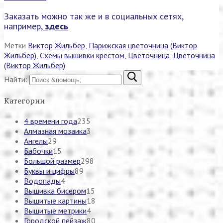
Заказать можно так же и в социальных сетях,
например,
здесь
Метки
Виктор Жильбер
,
Парижская цветочница (Виктор
Жильбер)
,
Схемы вышивки крестом
,
Цветочница
,
Цветочница
(Виктор Жильбер)
Найти:
Категории
4 времени года
235
Алмазная мозаика
3
Ангелы
29
Бабочки
15
Большой размер
298
Буквы и цифры
89
Водопады
4
Вышивка бисером
15
Вышитые картины
18
Вышитые метрики
4
Городской пейзаж
80