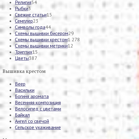
Религия
54
Рыбки
3
Свежие статьи
15
Семплер
23
Символы года
44
Схемы вышивки бисером
29
Схемы вышивки крестом
1 278
Схемы вышивки метрики
12
Триптих
15
Цветы
387
Вышивка крестом
Веер
Васильки
Богиня аромата
Весенняя композиция
Велосипед с цветами
Байкал
Ангел со свечой
Сельское ухаживание