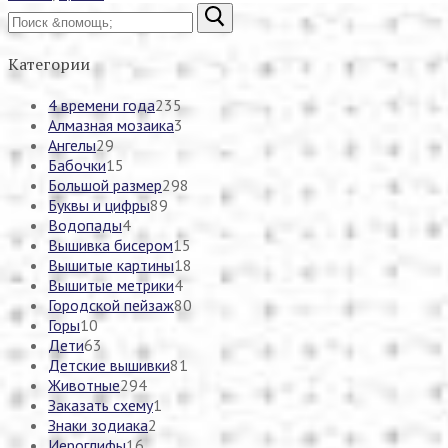
Найти:
Категории
4 времени года
235
Алмазная мозаика
3
Ангелы
29
Бабочки
15
Большой размер
298
Буквы и цифры
89
Водопады
4
Вышивка бисером
15
Вышитые картины
18
Вышитые метрики
4
Городской пейзаж
80
Горы
10
Дети
63
Детские вышивки
81
Животные
294
Заказать схему
1
Знаки зодиака
2
Иероглифы
16