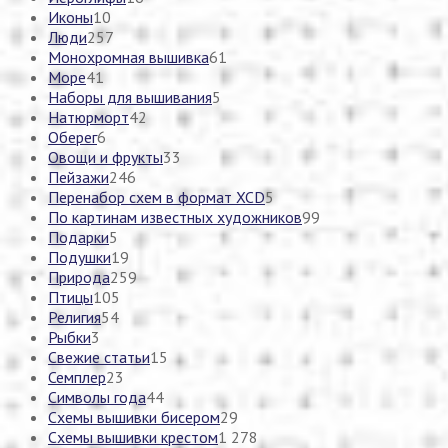
Иконы
10
Люди
257
Монохромная вышивка
61
Море
41
Наборы для вышивания
5
Натюрморт
42
Оберег
6
Овощи и фрукты
33
Пейзажи
246
Перенабор схем в формат XCD
5
По картинам известных художников
99
Подарки
5
Подушки
19
Природа
259
Птицы
105
Религия
54
Рыбки
3
Свежие статьи
15
Семплер
23
Символы года
44
Схемы вышивки бисером
29
Схемы вышивки крестом
1 278