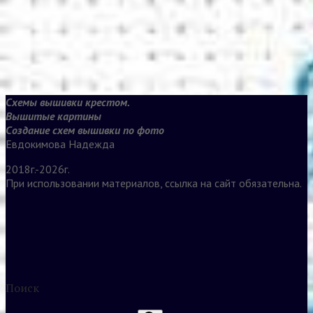
Схемы вышивки крестом.
Вышитые картины
Создание схем вышивки по фото
Евдокимова Надежда
2018г.-2026г.
При использовании материалов, ссылка на сайт обязательна.
Поиск