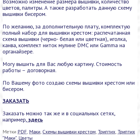
Возможно изменение размера вышивки, количество
цветов, палитры. А также разработать данную схему
вышивки бисером.
По желанию, за дополнительную плату, комплектую
полный набор для вышивки крестом: распечатанная
схема вышивки (черно- белая или цветная), иголка,
канва, комплект ниток мулине DMC или Gamma на
органайзере.
Могу вышить для Вас любую картину. Стоимость
работы – договорная.
По Вашему фото создаю схемы вышивки крестом или
бисером.
ЗАКАЗАТЬ
Заказать можно так же и в социальных сетях,
например,
здесь
Метки
PDF
,
Маки
,
Схемы вышивки крестом
,
Триптих
,
Триптих
"Маки"
,
Цветы