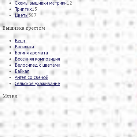
Схемы вышивки метрики
12
Триптих
15
Цветы
387
Вышивка крестом
Веер
Васильки
Богиня аромата
Весенняя композиция
Велосипед с цветами
Байкал
Ангел со свечой
Сельское ухаживание
Метки