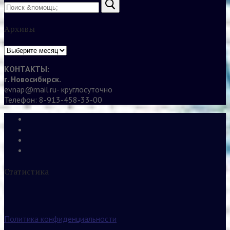
Найти:
Архивы
Архивы
КОНТАКТЫ:
г. Новосибирск.
evnap@mail.ru- круглосуточно
Телефон: 8-913-458-33-00
Статистика
Политика конфиденциальности