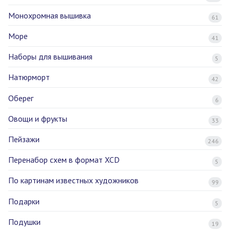
Монохромная вышивка
61
Море
41
Наборы для вышивания
5
Натюрморт
42
Оберег
6
Овощи и фрукты
33
Пейзажи
246
Перенабор схем в формат XCD
5
По картинам известных художников
99
Подарки
5
Подушки
19