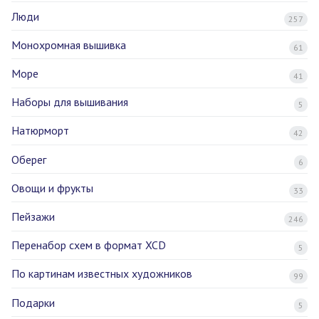
Люди
257
Монохромная вышивка
61
Море
41
Наборы для вышивания
5
Натюрморт
42
Оберег
6
Овощи и фрукты
33
Пейзажи
246
Перенабор схем в формат XCD
5
По картинам известных художников
99
Подарки
5