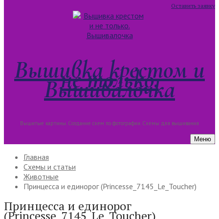
Оставить заявку
Вышивка крестом и
не только.
Вышивалочка
Вышитые картины. Создание схем по фотографии. Схемы для вышивания
Меню
Главная
Схемы и статьи
Животные
Принцесса и единорог (Princesse_7145_Le_Toucher)
Принцесса и единорог
(Princesse_7145_Le_Toucher)