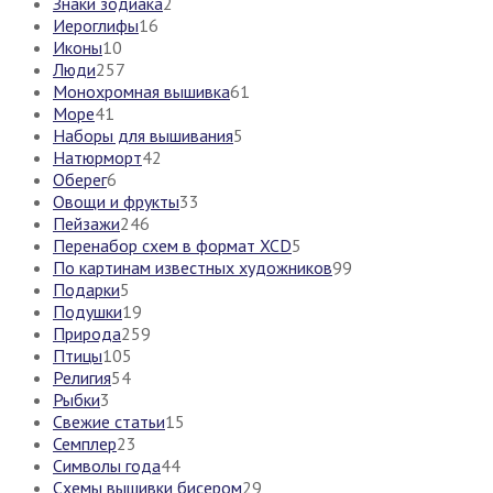
Знаки зодиака
2
Иероглифы
16
Иконы
10
Люди
257
Монохромная вышивка
61
Море
41
Наборы для вышивания
5
Натюрморт
42
Оберег
6
Овощи и фрукты
33
Пейзажи
246
Перенабор схем в формат XCD
5
По картинам известных художников
99
Подарки
5
Подушки
19
Природа
259
Птицы
105
Религия
54
Рыбки
3
Свежие статьи
15
Семплер
23
Символы года
44
Схемы вышивки бисером
29