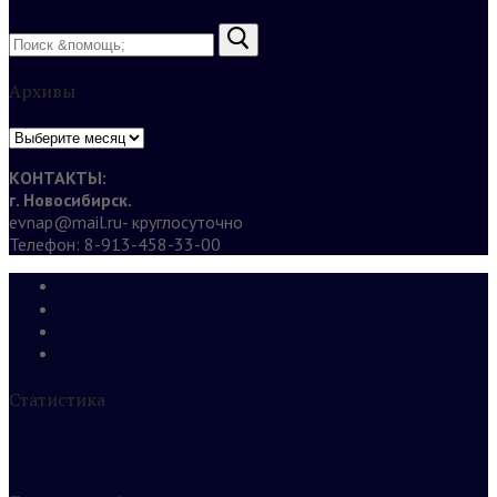
Найти:
Архивы
Архивы
КОНТАКТЫ:
г. Новосибирск.
evnap@mail.ru- круглосуточно
Телефон: 8-913-458-33-00
Статистика