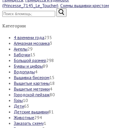
(Princesse_7145_Le_Toucher)
,
Схемы вышивки крестом
Найти:
Категории
4 времени года
235
Алмазная мозаика
3
Ангелы
29
Бабочки
15
Большой размер
298
Буквы и цифры
89
Водопады
4
Вышивка бисером
15
Вышитые картины
18
Вышитые метрики
4
Городской пейзаж
80
Горы
10
Дети
63
Детские вышивки
81
Животные
294
Заказать схему
1