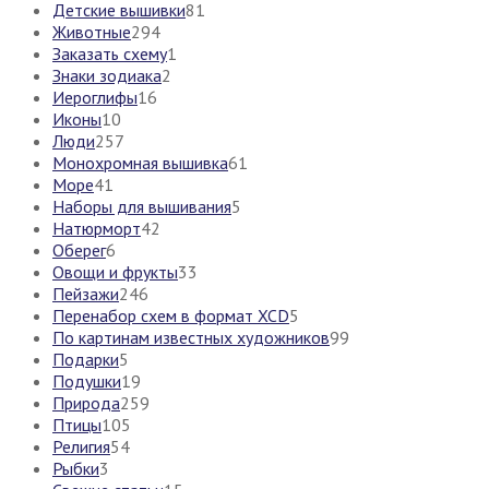
Детские вышивки
81
Животные
294
Заказать схему
1
Знаки зодиака
2
Иероглифы
16
Иконы
10
Люди
257
Монохромная вышивка
61
Море
41
Наборы для вышивания
5
Натюрморт
42
Оберег
6
Овощи и фрукты
33
Пейзажи
246
Перенабор схем в формат XCD
5
По картинам известных художников
99
Подарки
5
Подушки
19
Природа
259
Птицы
105
Религия
54
Рыбки
3