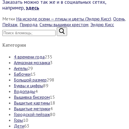
Заказать можно так же и в социальных сетях,
например,
здесь
Метки
На исходе осени — птицы и цветы (Эндрю Кисс)
,
Осень
,
Пейзаж
,
Природа
,
Схемы вышивки крестом
,
Эндрю Кисс
Найти:
Категории
4 времени года
235
Алмазная мозаика
3
Ангелы
29
Бабочки
15
Большой размер
298
Буквы и цифры
89
Водопады
4
Вышивка бисером
15
Вышитые картины
18
Вышитые метрики
4
Городской пейзаж
80
Горы
10
Дети
63