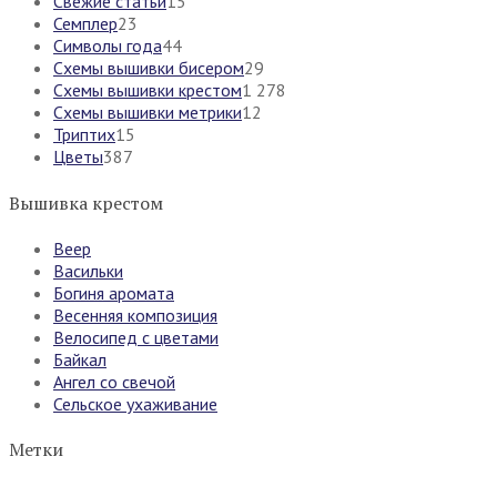
Свежие статьи
15
Семплер
23
Символы года
44
Схемы вышивки бисером
29
Схемы вышивки крестом
1 278
Схемы вышивки метрики
12
Триптих
15
Цветы
387
Вышивка крестом
Веер
Васильки
Богиня аромата
Весенняя композиция
Велосипед с цветами
Байкал
Ангел со свечой
Сельское ухаживание
Метки