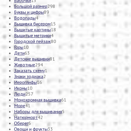
Бабочки
15
Большой размер
298
Буквы и цифры
89
Водопады
4
Вышивка бисером
15
Вышитые картины
18
Вышитые метрики
4
Городской пейзаж
80
Горы
10
Дети
63
Детские вышивки
81
Животные
294
Заказать схему
1
Знаки зодиака
2
Иероглифы
16
Иконы
10
Люди
257
Монохромная вышивка
61
Море
41
Наборы для вышивания
5
Натюрморт
42
Оберег
6
Овощи и фрукты
33