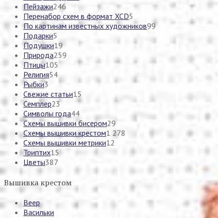
Пейзажи
246
Перенабор схем в формат XCD
5
По картинам известных художников
99
Подарки
5
Подушки
19
Природа
259
Птицы
105
Религия
54
Рыбки
3
Свежие статьи
15
Семплер
23
Символы года
44
Схемы вышивки бисером
29
Схемы вышивки крестом
1 278
Схемы вышивки метрики
12
Триптих
15
Цветы
387
Вышивка крестом
Веер
Васильки