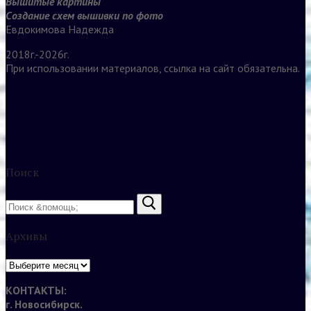
Вышитые картины
Создание схем вышивки по фото
Евдокимова Надежда
2018г.-2026г.
При использовании материалов, ссылка на сайт обязательна.
Поиск
Найти:
Архивы
Архивы
КОНТАКТЫ:
г. Новосибирск.