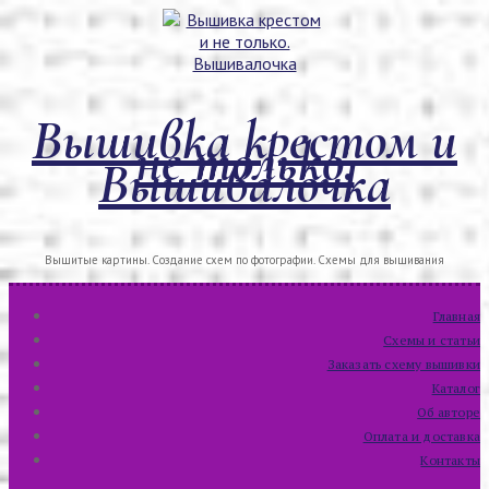
Перейти
Меню
Закрыть
к
содержимому
Вышивка крестом и
не только.
Вышивалочка
Вышитые картины. Создание схем по фотографии. Схемы для вышивания
Главная
Схемы и статьи
Заказать схему вышивки
Каталог
Об авторе
Оплата и доставка
Контакты