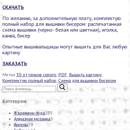
СКАЧАТЬ
По желанию, за дополнительную плату, комплектую
полный набор для вышивки бисером: распечатанная
схема вышивки (черно- белая или цветная), иголка,
канва, бисер
Опытные вышивальщицы могут вышить для Вас любую
картину
ЗАКАЗАТЬ
Метки
30 оттенков серого
,
PDF
,
Вышить картину
,
Комплектую полный набор
,
Схема для вышивки бисером
Найти:
Категории
4 времени года
235
Алмазная мозаика
3
Ангелы
29