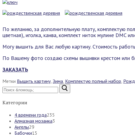
По желанию, за дополнительную плату, комплектую пол
цветная), иголка, канва, комплект ниток мулине DMC и
Могу вышить для Вас любую картину. Стоимость работ
По Вашему фото создаю схемы вышивки крестом или б
ЗАКАЗАТЬ
Метки
Вышить картину
,
Зима
,
Комплектую полный набор
,
Рожд
Найти:
Категории
4 времени года
235
Алмазная мозаика
3
Ангелы
29
Бабочки
15