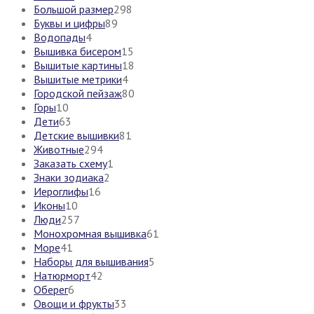
Большой размер
298
Буквы и цифры
89
Водопады
4
Вышивка бисером
15
Вышитые картины
18
Вышитые метрики
4
Городской пейзаж
80
Горы
10
Дети
63
Детские вышивки
81
Животные
294
Заказать схему
1
Знаки зодиака
2
Иероглифы
16
Иконы
10
Люди
257
Монохромная вышивка
61
Море
41
Наборы для вышивания
5
Натюрморт
42
Оберег
6
Овощи и фрукты
33