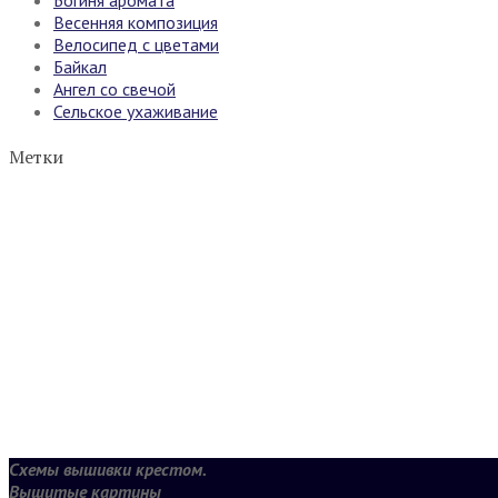
Весенняя композиция
Велосипед с цветами
Байкал
Ангел со свечой
Сельское ухаживание
Метки
Схемы вышивки крестом.
Вышитые картины