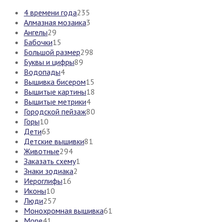
4 времени года
235
Алмазная мозаика
3
Ангелы
29
Бабочки
15
Большой размер
298
Буквы и цифры
89
Водопады
4
Вышивка бисером
15
Вышитые картины
18
Вышитые метрики
4
Городской пейзаж
80
Горы
10
Дети
63
Детские вышивки
81
Животные
294
Заказать схему
1
Знаки зодиака
2
Иероглифы
16
Иконы
10
Люди
257
Монохромная вышивка
61
Море
41