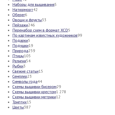
Наборы для вышивания
5
Натюрморт
42
Оберег
6
Овощи и фрукты
33
Пейзажи
246
Перенабор схем в формат XCD
5
По картинам известных художников
99
Подарки
5
Подушки
19
Природа
259
Птицы
105
Религия
54
Рыбки
3
Свежие статьи
15
Семплер
23
Символы года
44
Схемы вышивки бисером
29
Схемы вышивки крестом
1 278
Схемы вышивки метрики
12
Триптих
15
Цветы
387