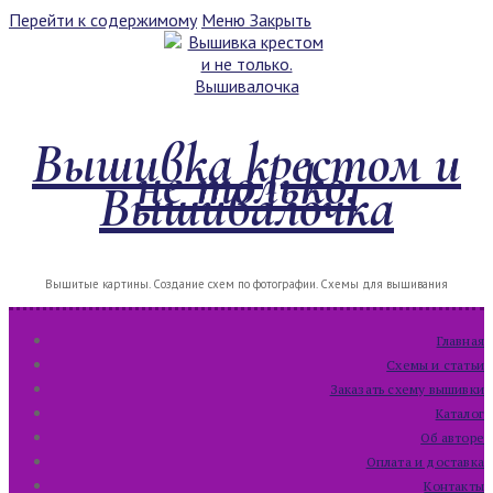
Перейти к содержимому
Меню
Закрыть
Вышивка крестом и
не только.
Вышивалочка
Вышитые картины. Создание схем по фотографии. Схемы для вышивания
Главная
Схемы и статьи
Заказать схему вышивки
Каталог
Об авторе
Оплата и доставка
Контакты