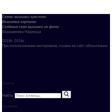
Схемы вышивки крестом.
Вышитые картины
Создание схем вышивки по фото
Евдокимова Надежда
2018г.-2026г.
При использовании материалов, ссылка на сайт обязательна.
Поиск
Найти:
Архивы