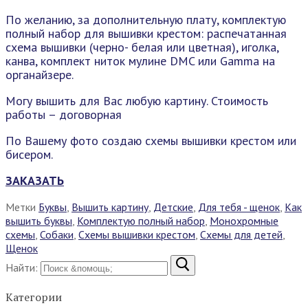
По желанию, за дополнительную плату, комплектую
полный набор для вышивки крестом: распечатанная
схема вышивки (черно- белая или цветная), иголка,
канва, комплект ниток мулине DMC или Gamma на
органайзере.
Могу вышить для Вас любую картину. Стоимость
работы – договорная
По Вашему фото создаю схемы вышивки крестом или
бисером.
ЗАКАЗАТЬ
Метки
Буквы
,
Вышить картину
,
Детские
,
Для тебя - щенок
,
Как
вышить буквы
,
Комплектую полный набор
,
Монохромные
схемы
,
Собаки
,
Схемы вышивки крестом
,
Схемы для детей
,
Щенок
Найти:
Категории