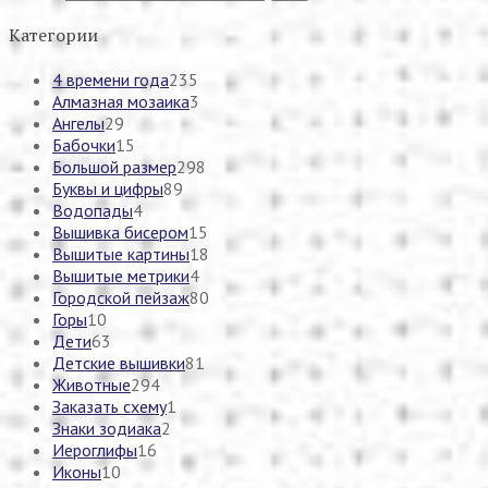
Категории
4 времени года
235
Алмазная мозаика
3
Ангелы
29
Бабочки
15
Большой размер
298
Буквы и цифры
89
Водопады
4
Вышивка бисером
15
Вышитые картины
18
Вышитые метрики
4
Городской пейзаж
80
Горы
10
Дети
63
Детские вышивки
81
Животные
294
Заказать схему
1
Знаки зодиака
2
Иероглифы
16
Иконы
10