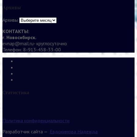
Архивы
Архивы
КОНТАКТЫ:
г. Новосибирск.
evnap@mail.ru- круглосуточно
Телефон: 8-913-458-33-00
Статистика
Политика конфиденциальности
Разработчик сайта —
Евдокимова Надежда