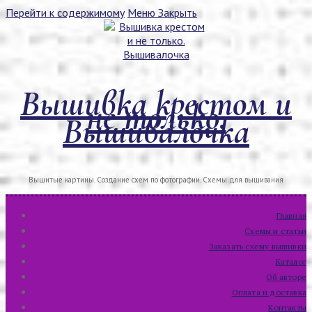
Перейти к содержимому
Меню
Закрыть
Вышивка крестом и
не только.
Вышивалочка
Вышитые картины. Создание схем по фотографии. Схемы для вышивания
Главная
Схемы и статьи
Заказать схему вышивки
Каталог
Об авторе
Оплата и доставка
Контакты