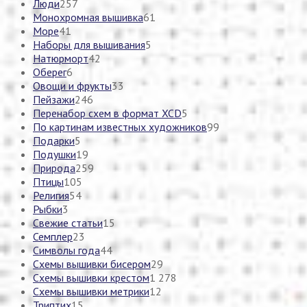
Люди
257
Монохромная вышивка
61
Море
41
Наборы для вышивания
5
Натюрморт
42
Оберег
6
Овощи и фрукты
33
Пейзажи
246
Перенабор схем в формат XCD
5
По картинам известных художников
99
Подарки
5
Подушки
19
Природа
259
Птицы
105
Религия
54
Рыбки
3
Свежие статьи
15
Семплер
23
Символы года
44
Схемы вышивки бисером
29
Схемы вышивки крестом
1 278
Схемы вышивки метрики
12
Триптих
15