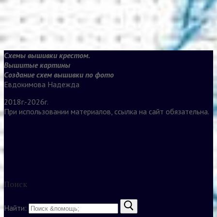
Схемы вышивки крестом.
Вышитые картины
Создание схем вышивки по фото
Евдокимова Надежда
2018г.-2026г.
При использовании материалов, ссылка на сайт обязательна.
Поиск
Найти: