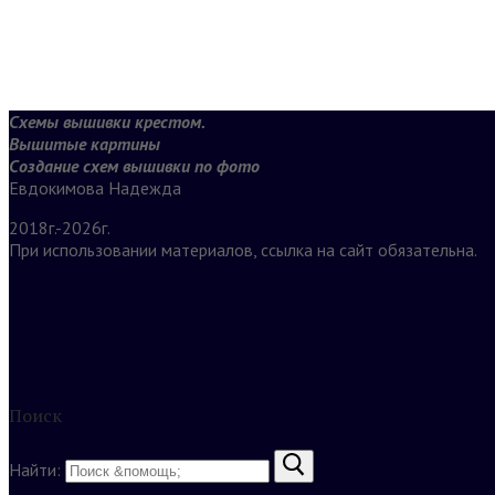
Схемы вышивки крестом.
Вышитые картины
Создание схем вышивки по фото
Евдокимова Надежда
2018г.-2026г.
При использовании материалов, ссылка на сайт обязательна.
Поиск
Найти: