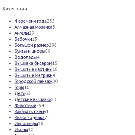
Категории
4 времени года
235
Алмазная мозаика
3
Ангелы
29
Бабочки
15
Большой размер
298
Буквы и цифры
89
Водопады
4
Вышивка бисером
15
Вышитые картины
18
Вышитые метрики
4
Городской пейзаж
80
Горы
10
Дети
63
Детские вышивки
81
Животные
294
Заказать схему
1
Знаки зодиака
2
Иероглифы
16
Иконы
10