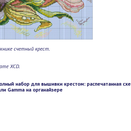
хнике счетный крест.
мате XCD.
олный набор для вышивки крестом: распечатанная схе
 или Gamma на органайзере