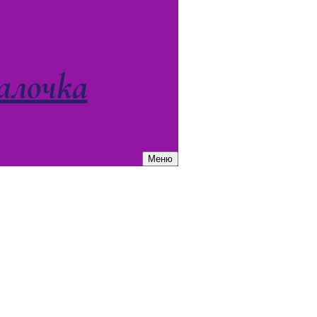
алочка
Меню