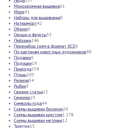
Люди
257
Монохромная вышивка
61
Море
41
Наборы для вышивания
5
Натюрморт
42
Оберег
6
Овощи и фрукты
33
Пейзажи
246
Перенабор схем в формат XCD
5
По картинам известных художников
99
Подарки
5
Подушки
19
Природа
259
Птицы
105
Религия
54
Рыбки
3
Свежие статьи
15
Семплер
23
Символы года
44
Схемы вышивки бисером
29
Схемы вышивки крестом
1 278
Схемы вышивки метрики
12
Триптих
15