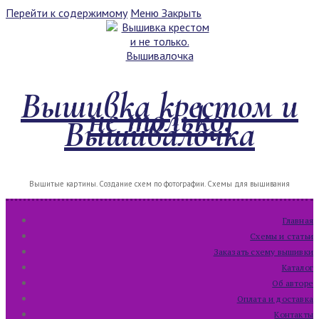
Перейти к содержимому
Меню
Закрыть
Вышивка крестом и
не только.
Вышивалочка
Вышитые картины. Создание схем по фотографии. Схемы для вышивания
Главная
Схемы и статьи
Заказать схему вышивки
Каталог
Об авторе
Оплата и доставка
Контакты