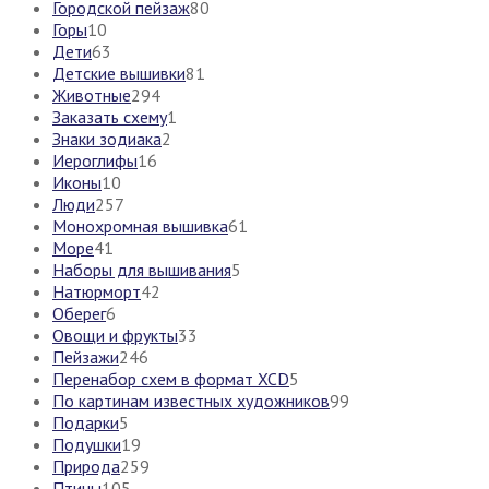
Городской пейзаж
80
Горы
10
Дети
63
Детские вышивки
81
Животные
294
Заказать схему
1
Знаки зодиака
2
Иероглифы
16
Иконы
10
Люди
257
Монохромная вышивка
61
Море
41
Наборы для вышивания
5
Натюрморт
42
Оберег
6
Овощи и фрукты
33
Пейзажи
246
Перенабор схем в формат XCD
5
По картинам известных художников
99
Подарки
5
Подушки
19
Природа
259
Птицы
105