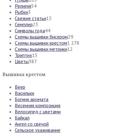
Религия
54
Рыбки
3
Свежие статьи
15
Семплер
23
Символы года
44
Схемы вышивки бисером
29
Схемы вышивки крестом
1 278
Схемы вышивки метрики
12
Триптих
15
Цветы
387
Вышивка крестом
Веер
Васильки
Богиня аромата
Весенняя композиция
Велосипед с цветами
Байкал
Ангел со свечой
Сельское ухаживание