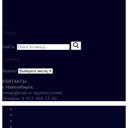
Поиск
Найти:
Архивы
Архивы
КОНТАКТЫ:
г. Новосибирск.
evnap@mail.ru- круглосуточно
Телефон: 8-913-458-33-00