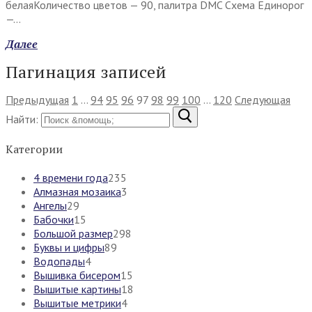
белаяКоличество цветов — 90, палитра DMC Схема Единорог
—…
Далее
Пагинация записей
Предыдущая
1
…
94
95
96
97
98
99
100
…
120
Следующая
Найти:
Категории
4 времени года
235
Алмазная мозаика
3
Ангелы
29
Бабочки
15
Большой размер
298
Буквы и цифры
89
Водопады
4
Вышивка бисером
15
Вышитые картины
18
Вышитые метрики
4