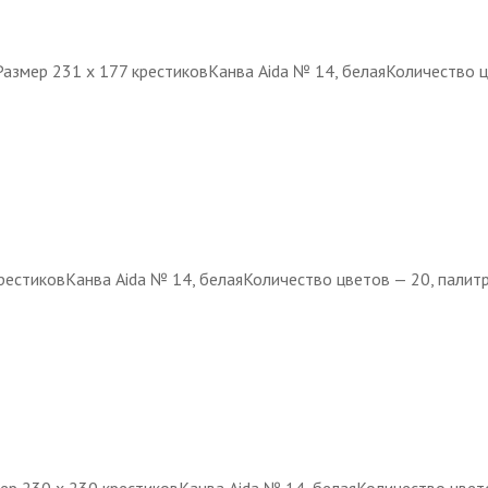
тРазмер 231 х 177 крестиковКанва Aida № 14, белаяКоличество 
крестиковКанва Aida № 14, белаяКоличество цветов — 20, пали