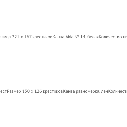
азмер 221 х 167 крестиковКанва Aida № 14, белаяКоличество ц
рестРазмер 130 х 126 крестиковКанва равномерка, ленКоличест