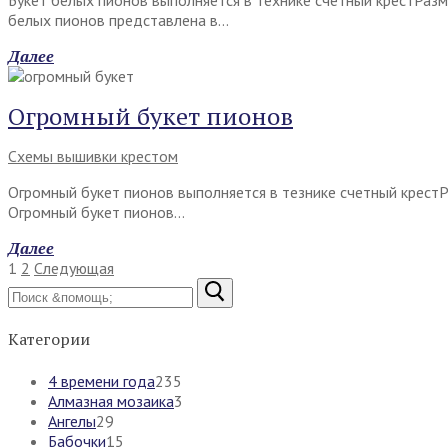
Букет белых пионов выполняется в технике счетный крестРазм
белых пионов представлена в…
Далее
Огромный букет пионов
Схемы вышивки крестом
Огромный букет пионов выполняется в тезнике счетный крест
Огромный букет пионов…
Далее
Пагинация
1
2
Следующая
записей
Найти:
Категории
4 времени года
235
Алмазная мозаика
3
Ангелы
29
Бабочки
15