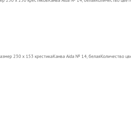
ер 230 х 230 крестиковКанва Aida № 14, белаяКоличество цвет
Размер 230 х 153 крестикаКанва Aida № 14, белаяКоличество ц