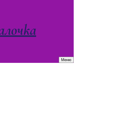
алочка
Меню