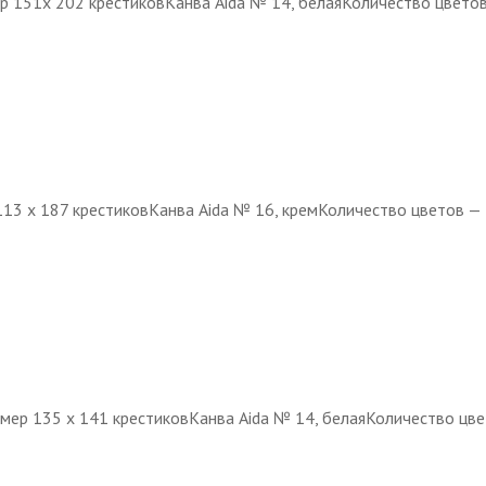
ер 151х 202 крестиковКанва Aida № 14, белаяКоличество цвето
113 х 187 крестиковКанва Aida № 16, кремКоличество цветов —
змер 135 х 141 крестиковКанва Aida № 14, белаяКоличество цв