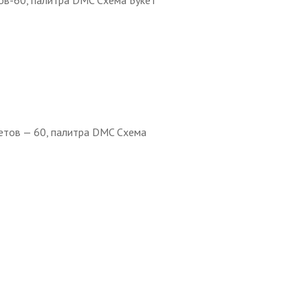
ов-60, палитра DMC Схема Букет
ветов — 60, палитра DMC Схема