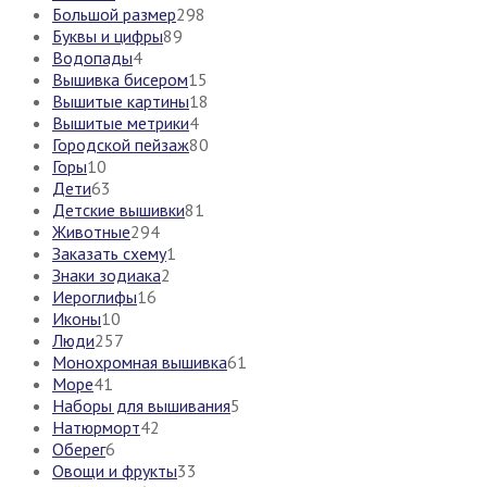
Большой размер
298
Буквы и цифры
89
Водопады
4
Вышивка бисером
15
Вышитые картины
18
Вышитые метрики
4
Городской пейзаж
80
Горы
10
Дети
63
Детские вышивки
81
Животные
294
Заказать схему
1
Знаки зодиака
2
Иероглифы
16
Иконы
10
Люди
257
Монохромная вышивка
61
Море
41
Наборы для вышивания
5
Натюрморт
42
Оберег
6
Овощи и фрукты
33