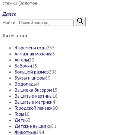
стежки (Золотое…
Далее
Найти:
Категории
4 времени года
235
Алмазная мозаика
3
Ангелы
29
Бабочки
15
Большой размер
298
Буквы и цифры
89
Водопады
4
Вышивка бисером
15
Вышитые картины
18
Вышитые метрики
4
Городской пейзаж
80
Горы
10
Дети
63
Детские вышивки
81
Животные
294