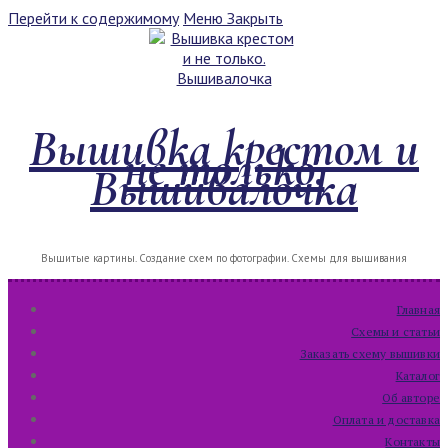
Перейти к содержимому
Меню
Закрыть
Вышивка крестом и
не только.
Вышивалочка
Вышитые картины. Создание схем по фотографии. Схемы для вышивания
Главная
Схемы и статьи
Заказать схему вышивки
Каталог
Об авторе
Оплата и доставка
Контакты