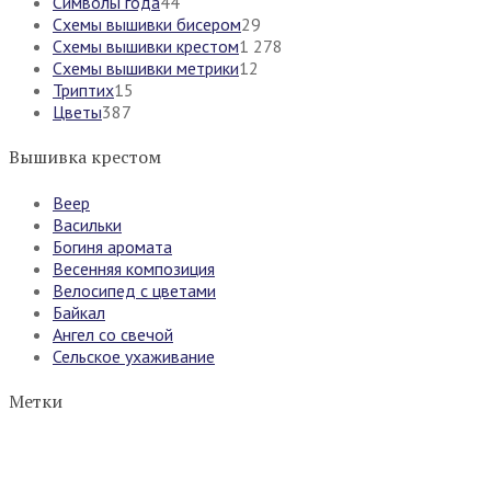
Символы года
44
Схемы вышивки бисером
29
Схемы вышивки крестом
1 278
Схемы вышивки метрики
12
Триптих
15
Цветы
387
Вышивка крестом
Веер
Васильки
Богиня аромата
Весенняя композиция
Велосипед с цветами
Байкал
Ангел со свечой
Сельское ухаживание
Метки