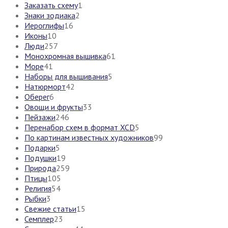
Заказать схему
1
Знаки зодиака
2
Иероглифы
16
Иконы
10
Люди
257
Монохромная вышивка
61
Море
41
Наборы для вышивания
5
Натюрморт
42
Оберег
6
Овощи и фрукты
33
Пейзажи
246
Перенабор схем в формат XCD
5
По картинам известных художников
99
Подарки
5
Подушки
19
Природа
259
Птицы
105
Религия
54
Рыбки
3
Свежие статьи
15
Семплер
23