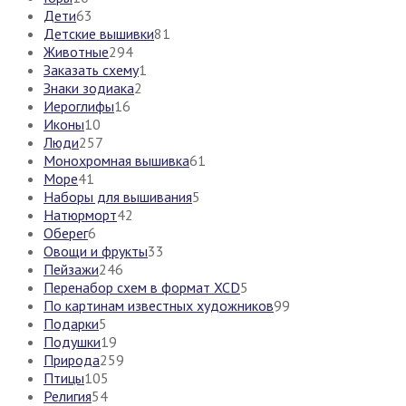
Дети
63
Детские вышивки
81
Животные
294
Заказать схему
1
Знаки зодиака
2
Иероглифы
16
Иконы
10
Люди
257
Монохромная вышивка
61
Море
41
Наборы для вышивания
5
Натюрморт
42
Оберег
6
Овощи и фрукты
33
Пейзажи
246
Перенабор схем в формат XCD
5
По картинам известных художников
99
Подарки
5
Подушки
19
Природа
259
Птицы
105
Религия
54