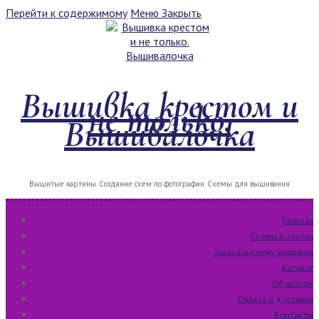
Перейти к содержимому
Меню
Закрыть
Вышивка крестом и
не только.
Вышивалочка
Вышитые картины. Создание схем по фотографии. Схемы для вышивания
Главная
Схемы и статьи
Заказать схему вышивки
Каталог
Об авторе
Оплата и доставка
Контакты