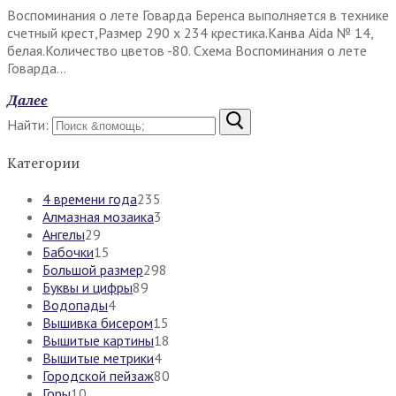
Воспоминания о лете Говарда Беренса выполняется в технике
счетный крест,Размер 290 х 234 крестика.Канва Aida № 14,
белая.Количество цветов -80. Схема Воспоминания о лете
Говарда…
Далее
Найти:
Категории
4 времени года
235
Алмазная мозаика
3
Ангелы
29
Бабочки
15
Большой размер
298
Буквы и цифры
89
Водопады
4
Вышивка бисером
15
Вышитые картины
18
Вышитые метрики
4
Городской пейзаж
80
Горы
10