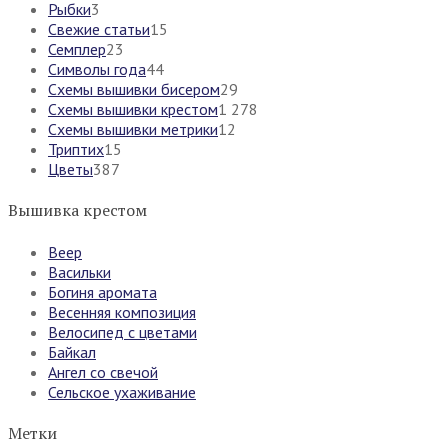
Рыбки
3
Свежие статьи
15
Семплер
23
Символы года
44
Схемы вышивки бисером
29
Схемы вышивки крестом
1 278
Схемы вышивки метрики
12
Триптих
15
Цветы
387
Вышивка крестом
Веер
Васильки
Богиня аромата
Весенняя композиция
Велосипед с цветами
Байкал
Ангел со свечой
Сельское ухаживание
Метки