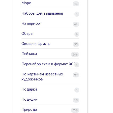
Море
41
Наборы для вышивания
5
Натюрморт
42
Оберег
6
Овощи и фрукты
33
Пейзажи
246
Перенабор схем в формат XCD
5
По картинам известных
99
художников
Подарки
5
Подушки
19
Природа
259