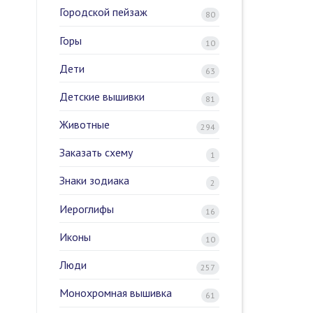
Городской пейзаж
80
Горы
10
Дети
63
Детские вышивки
81
Животные
294
Заказать схему
1
Знаки зодиака
2
Иероглифы
16
Иконы
10
Люди
257
Монохромная вышивка
61