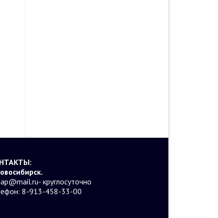
НТАКТЫ:
Новосибирск.
ap@mail.ru- круглосуточно
лефон: 8-913-458-33-00