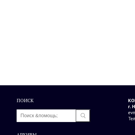
ПОИСК
КО
г. 
Найти:
evn
Те
АРХИВЫ