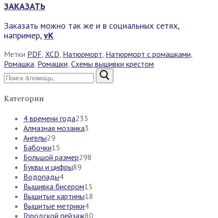
ЗАКАЗАТЬ
Заказать можно так же и в социальных сетях,
например,
vK
Метки
PDF
,
XCD
,
Натюрморт
,
Натюрморт с ромашками
,
Ромашка
,
Ромашки
,
Схемы вышивки крестом
Найти:
Категории
4 времени года
235
Алмазная мозаика
3
Ангелы
29
Бабочки
15
Большой размер
298
Буквы и цифры
89
Водопады
4
Вышивка бисером
15
Вышитые картины
18
Вышитые метрики
4
Городской пейзаж
80