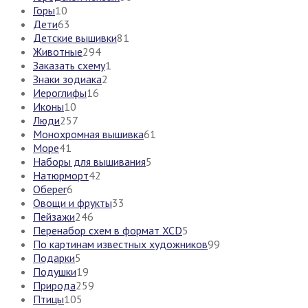
Горы
10
Дети
63
Детские вышивки
81
Животные
294
Заказать схему
1
Знаки зодиака
2
Иероглифы
16
Иконы
10
Люди
257
Монохромная вышивка
61
Море
41
Наборы для вышивания
5
Натюрморт
42
Оберег
6
Овощи и фрукты
33
Пейзажи
246
Перенабор схем в формат XCD
5
По картинам известных художников
99
Подарки
5
Подушки
19
Природа
259
Птицы
105