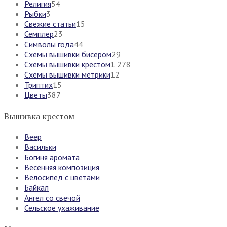
Религия
54
Рыбки
3
Свежие статьи
15
Семплер
23
Символы года
44
Схемы вышивки бисером
29
Схемы вышивки крестом
1 278
Схемы вышивки метрики
12
Триптих
15
Цветы
387
Вышивка крестом
Веер
Васильки
Богиня аромата
Весенняя композиция
Велосипед с цветами
Байкал
Ангел со свечой
Сельское ухаживание