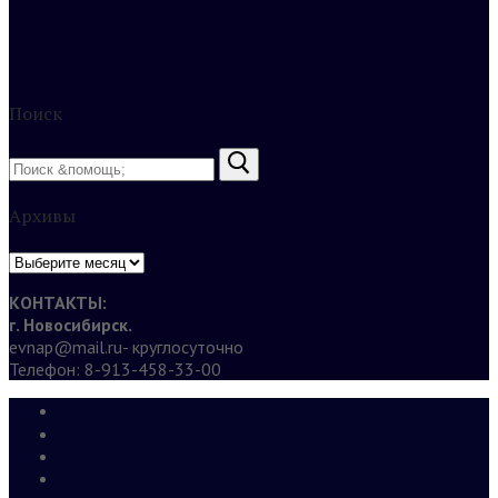
Поиск
Найти:
Архивы
Архивы
КОНТАКТЫ:
г. Новосибирск.
evnap@mail.ru- круглосуточно
Телефон: 8-913-458-33-00