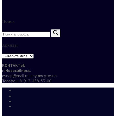
Поиск
Найти:
Архивы
Архивы
КОНТАКТЫ:
г. Новосибирск.
evnap@mail.ru- круглосуточно
Телефон: 8-913-458-33-00