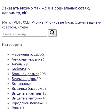
Заказать можно так же и в социальных сетях,
например,
vK
Метки
PDF
,
XCD
,
Рябина
,
Рябиновые бусы
,
Схемы вышивки
крестом
,
Ягоды
Найти:
Категории
4 времени года
235
Алмазная мозаика
3
Ангелы
29
Бабочки
15
Большой размер
298
Буквы и цифры
89
Водопады
4
Вышивка бисером
15
Вышитые картины
18
Вышитые метрики
4
Городской пейзаж
80
Горы
10