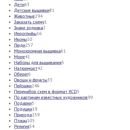
Дети
63
Детские вышивки
81
Животные
294
Заказать схему
1
Знаки зодиака
2
Иероглифы
16
Иконы
10
Люди
257
Монохромная вышивка
61
Море
41
Наборы для вышивания
5
Натюрморт
42
Оберег
6
Овощи и фрукты
33
Пейзажи
246
Перенабор схем в формат XCD
5
По картинам известных художников
99
Подарки
5
Подушки
19
Природа
259
Птицы
105
Религия
54