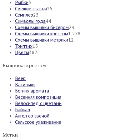
Рыбки
3
Свежие статьи
15
Семплер
23
Символы года
44
Схемы вышивки бисером
29
Схемы вышивки крестом
1 278
Схемы вышивки метрики
12
Триптих
15
Цветы
387
Вышивка крестом
Веер
Васильки
Богиня аромата
Весенняя композиция
Велосипед с цветами
Байкал
Ангел со свечой
Сельское ухаживание
Метки