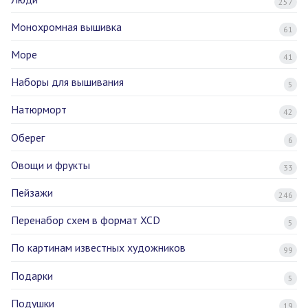
257
Монохромная вышивка
61
Море
41
Наборы для вышивания
5
Натюрморт
42
Оберег
6
Овощи и фрукты
33
Пейзажи
246
Перенабор схем в формат XCD
5
По картинам известных художников
99
Подарки
5
Подушки
19