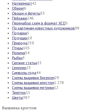
Натюрморт
42
Оберег
6
Овощи и фрукты
33
Пейзажи
246
Перенабор схем в формат XCD
5
По картинам известных художников
99
Подарки
5
Подушки
19
Природа
259
Птицы
105
Религия
54
Рыбки
3
Свежие статьи
15
Семплер
23
Символы года
44
Схемы вышивки бисером
29
Схемы вышивки крестом
1 278
Схемы вышивки метрики
12
Триптих
15
Цветы
387
Вышивка крестом