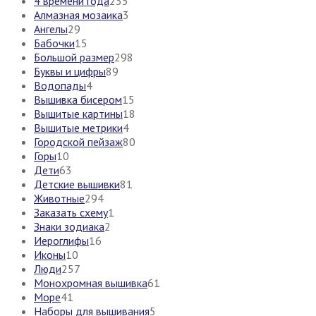
4 времени года
235
Алмазная мозаика
3
Ангелы
29
Бабочки
15
Большой размер
298
Буквы и цифры
89
Водопады
4
Вышивка бисером
15
Вышитые картины
18
Вышитые метрики
4
Городской пейзаж
80
Горы
10
Дети
63
Детские вышивки
81
Животные
294
Заказать схему
1
Знаки зодиака
2
Иероглифы
16
Иконы
10
Люди
257
Монохромная вышивка
61
Море
41
Наборы для вышивания
5