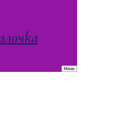
алочка
Меню