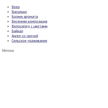
Веер
Васильки
Богиня аромата
Весенняя композиция
Велосипед с цветами
Байкал
Ангел со свечой
Сельское ухаживание
Метки