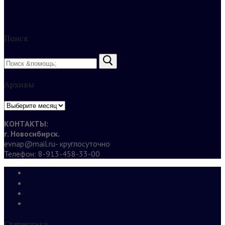
Поиск
Найти:
Архивы
Архивы
КОНТАКТЫ:
г. Новосибирск.
evnap@mail.ru- круглосуточно
Телефон: 8-913-458-33-00
Статистика