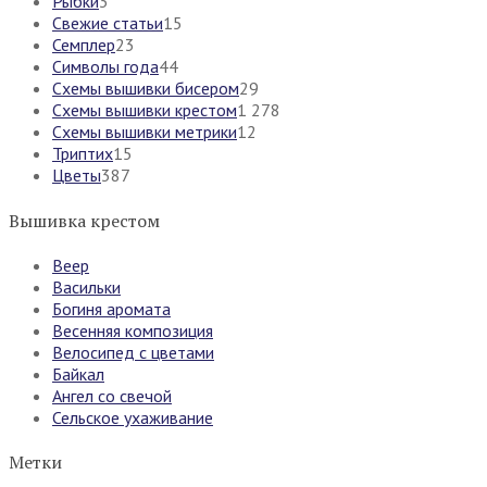
Рыбки
3
Свежие статьи
15
Семплер
23
Символы года
44
Схемы вышивки бисером
29
Схемы вышивки крестом
1 278
Схемы вышивки метрики
12
Триптих
15
Цветы
387
Вышивка крестом
Веер
Васильки
Богиня аромата
Весенняя композиция
Велосипед с цветами
Байкал
Ангел со свечой
Сельское ухаживание
Метки