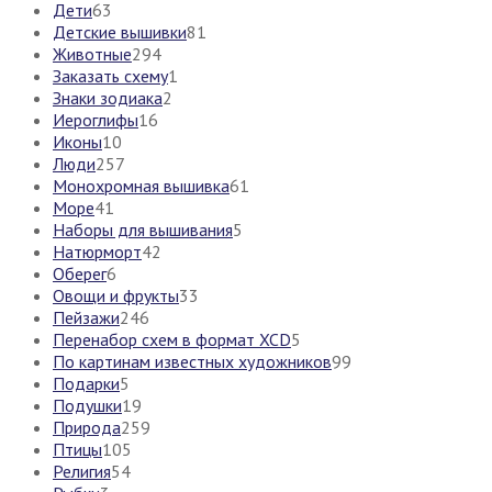
Дети
63
Детские вышивки
81
Животные
294
Заказать схему
1
Знаки зодиака
2
Иероглифы
16
Иконы
10
Люди
257
Монохромная вышивка
61
Море
41
Наборы для вышивания
5
Натюрморт
42
Оберег
6
Овощи и фрукты
33
Пейзажи
246
Перенабор схем в формат XCD
5
По картинам известных художников
99
Подарки
5
Подушки
19
Природа
259
Птицы
105
Религия
54