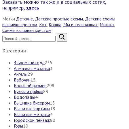
Заказать можно так же и в социальных сетях,
например,
здесь
Метки
Детские
,
Детские простые схемы
,
Детские схемы
вышивки крестом
,
Кот
,
Кошка
,
Мы в тельняшках
,
Мышка
,
Схемы вышивки крестом
Найти:
Категории
4 времени года
235
Алмазная мозаика
3
Ангелы
29
Бабочки
15
Большой размер
298
Буквы и цифры
89
Водопады
4
Вышивка бисером
15
Вышитые картины
18
Вышитые метрики
4
Городской пейзаж
80
Горы
10