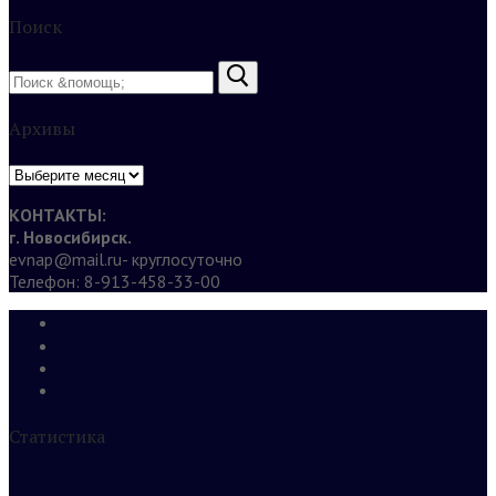
Поиск
Найти:
Архивы
Архивы
КОНТАКТЫ:
г. Новосибирск.
evnap@mail.ru- круглосуточно
Телефон: 8-913-458-33-00
Статистика