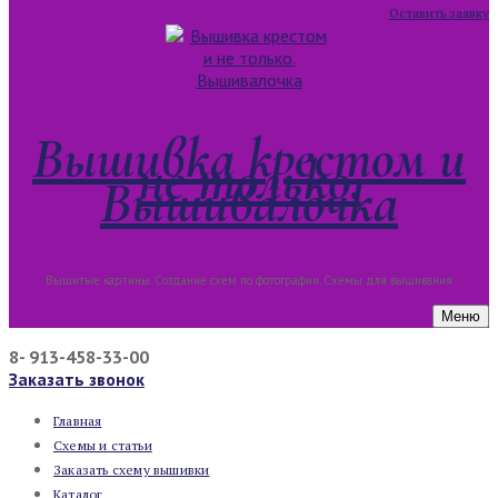
Оставить заявку
Вышивка крестом и
не только.
Вышивалочка
Вышитые картины. Создание схем по фотографии. Схемы для вышивания
Меню
8- 913-458-33-00
Заказать звонок
Главная
Схемы и статьи
Заказать схему вышивки
Каталог