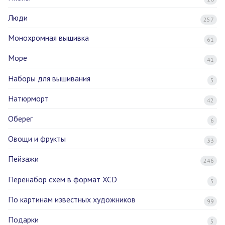
Люди
257
Монохромная вышивка
61
Море
41
Наборы для вышивания
5
Натюрморт
42
Оберег
6
Овощи и фрукты
33
Пейзажи
246
Перенабор схем в формат XCD
5
По картинам известных художников
99
Подарки
5