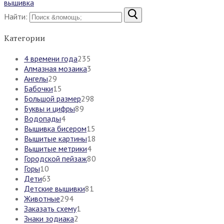
вышивка
Найти:
Категории
4 времени года
235
Алмазная мозаика
3
Ангелы
29
Бабочки
15
Большой размер
298
Буквы и цифры
89
Водопады
4
Вышивка бисером
15
Вышитые картины
18
Вышитые метрики
4
Городской пейзаж
80
Горы
10
Дети
63
Детские вышивки
81
Животные
294
Заказать схему
1
Знаки зодиака
2