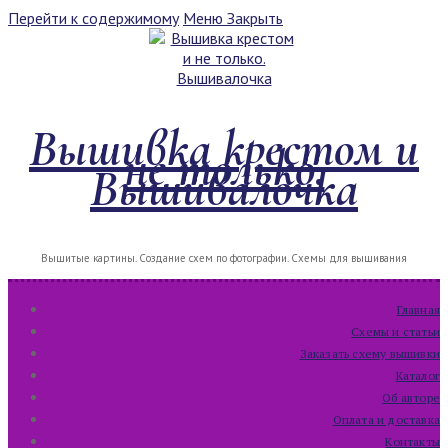
Перейти к содержимому
Меню
Закрыть
Вышивка крестом и
не только.
Вышивалочка
Вышитые картины. Создание схем по фотографии. Схемы для вышивания
Главная
Схемы и статьи
Заказать схему вышивки
Каталог
Об авторе
Оплата и доставка
Контакты