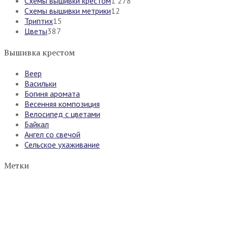
Схемы вышивки крестом
1 278
Схемы вышивки метрики
12
Триптих
15
Цветы
387
Вышивка крестом
Веер
Васильки
Богиня аромата
Весенняя композиция
Велосипед с цветами
Байкал
Ангел со свечой
Сельское ухаживание
Метки