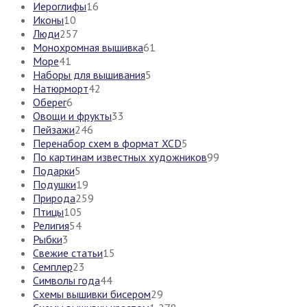
Иероглифы
16
Иконы
10
Люди
257
Монохромная вышивка
61
Море
41
Наборы для вышивания
5
Натюрморт
42
Оберег
6
Овощи и фрукты
33
Пейзажи
246
Перенабор схем в формат XCD
5
По картинам известных художников
99
Подарки
5
Подушки
19
Природа
259
Птицы
105
Религия
54
Рыбки
3
Свежие статьи
15
Семплер
23
Символы года
44
Схемы вышивки бисером
29