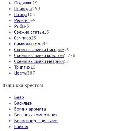
Подушки
19
Природа
259
Птицы
105
Религия
54
Рыбки
3
Свежие статьи
15
Семплер
23
Символы года
44
Схемы вышивки бисером
29
Схемы вышивки крестом
1 278
Схемы вышивки метрики
12
Триптих
15
Цветы
387
Вышивка крестом
Веер
Васильки
Богиня аромата
Весенняя композиция
Велосипед с цветами
Байкал