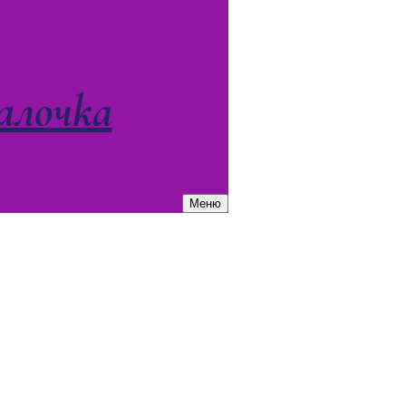
алочка
Меню