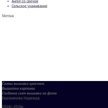
Ангел со свечой
Сельское ухаживание
Метки
Схемы вышивки крестом.
Вышитые картины
Создание схем вышивки по фото
Евдокимова Надежда
2018г.-2026г.