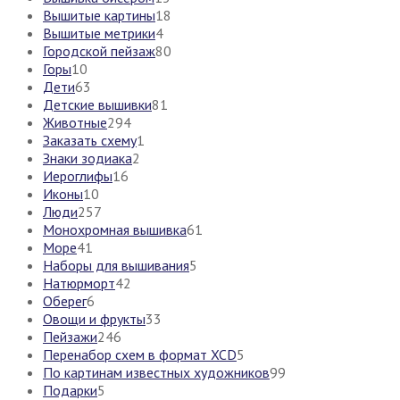
Вышитые картины
18
Вышитые метрики
4
Городской пейзаж
80
Горы
10
Дети
63
Детские вышивки
81
Животные
294
Заказать схему
1
Знаки зодиака
2
Иероглифы
16
Иконы
10
Люди
257
Монохромная вышивка
61
Море
41
Наборы для вышивания
5
Натюрморт
42
Оберег
6
Овощи и фрукты
33
Пейзажи
246
Перенабор схем в формат XCD
5
По картинам известных художников
99
Подарки
5