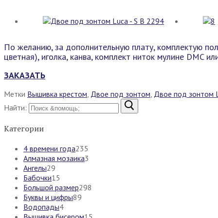
По желанию, за дополнительную плату, комплектую пол
цветная), иголка, канва, комплект ниток мулине DMC и
ЗАКАЗАТЬ
Метки
Вышивка крестом
,
Двое под зонтом
,
Двое под зонтом L
Найти:
Категории
4 времени года
235
Алмазная мозаика
3
Ангелы
29
Бабочки
15
Большой размер
298
Буквы и цифры
89
Водопады
4
Вышивка бисером
15