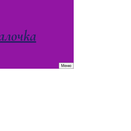
алочка
Меню