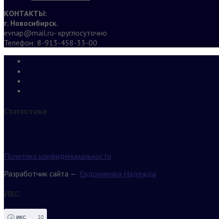
КОНТАКТЫ:
г. Новосибирск.
evnap@mail.ru- круглосуточно
Телефон: 8-913-458-33-00
Статистика
Политика конфиденциальности
Разработчик сайта —
Евдокимова Надежда
ИКС
10
ИКС