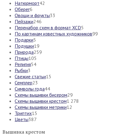
Натюрморт
42
Оберег
6
Овощи и фрукты
33
Пейзажи
246
Перенабор схем в формат XCD
5
По картинам известных художников
99
Подарки
5
Подушки
19
Природа
259
Птицы
105
Религия
54
Рыбки
3
Свежие статьи
15
Семплер
23
Символы года
44
Схемы вышивки бисером
29
Схемы вышивки крестом
1 278
Схемы вышивки метрики
12
Триптих
15
Цветы
387
Вышивка крестом