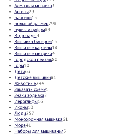
Алмазная мозаика
3
Ангелы
29
Бабочки
15
Большой размер
298
Буквы и цифры
89
Водопады
4
Вышивка бисером
15
Вышитые картины
18
Вышитые метрики
4
Городской пейзаж
80
Горы
10
Дети
63
Детские вышивки
81
Животные
294
Заказать схему
1
Знаки зодиака
2
Иероглифы
16
Иконы
10
Люди
257
Монохромная вышивка
61
Море
41
Наборы для вышивания
5