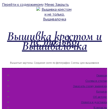
Перейти к содержимому
Меню
Закрыть
Вышивка крестом и
не только.
Вышивалочка
Вышитые картины. Создание схем по фотографии. Схемы для вышивания
Главная
Схемы и статьи
Заказать схему вышивки
Каталог
Об авторе
Оплата и доставка
Контакты