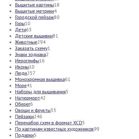
Вышитые картины
18
Вышитые метрики
4
Городской пейзаж
80
Горы
10
Дети
63
Детские вышивки
81
Животные
294
Заказать схему
1
Знаки зодиака
2
Иероглифы
16
Иконы
10
Люди
257
Монохромная вышивка
61
Море
41
Наборы для вышивания
5
Натюрморт
42
Оберег
6
Овощи и фрукты
33
Пейзажи
246
Перенабор схем в формат XCD
5
По картинам известных художников
99
Подарки
5