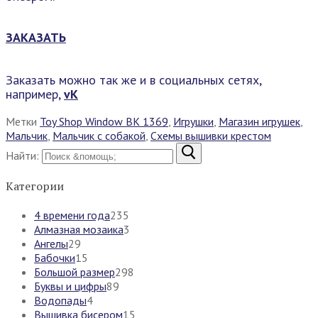
ЗАКАЗАТЬ
Заказать можно так же и в социальных сетях,
например,
vK
Метки
Toy Shop Window BK 1369
,
Игрушки
,
Магазин игрушек
,
Мальчик
,
Мальчик с собакой
,
Схемы вышивки крестом
Найти:
Категории
4 времени года
235
Алмазная мозаика
3
Ангелы
29
Бабочки
15
Большой размер
298
Буквы и цифры
89
Водопады
4
Вышивка бисером
15