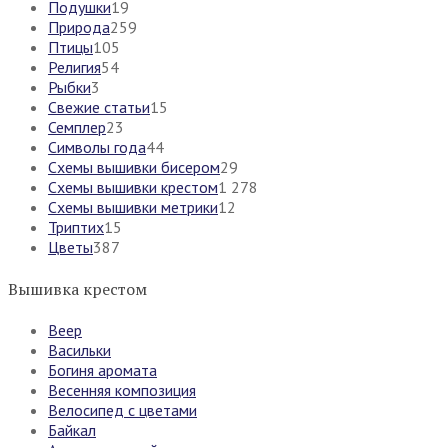
Подушки
19
Природа
259
Птицы
105
Религия
54
Рыбки
3
Свежие статьи
15
Семплер
23
Символы года
44
Схемы вышивки бисером
29
Схемы вышивки крестом
1 278
Схемы вышивки метрики
12
Триптих
15
Цветы
387
Вышивка крестом
Веер
Васильки
Богиня аромата
Весенняя композиция
Велосипед с цветами
Байкал