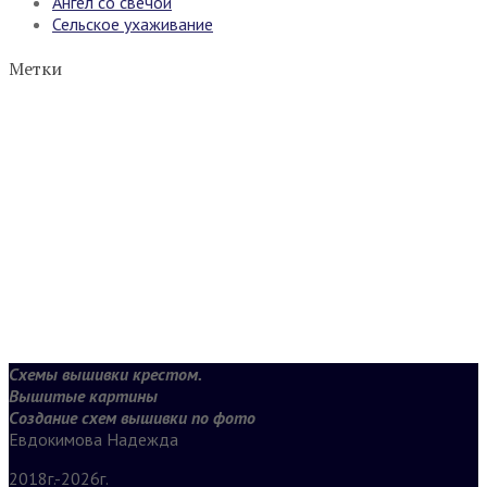
Ангел со свечой
Сельское ухаживание
Метки
Схемы вышивки крестом.
Вышитые картины
Создание схем вышивки по фото
Евдокимова Надежда
2018г.-2026г.